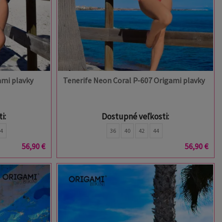
ami plavky
Tenerife Neon Coral P-607 Origami plavky
i:
Dostupné veľkosti:
44
36
40
42
44
56,90 €
56,90 €