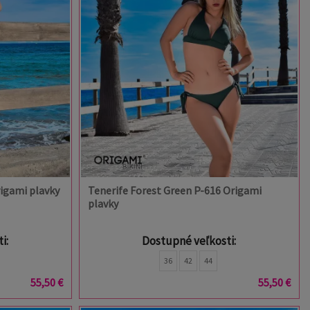
igami plavky
Tenerife Forest Green P-616 Origami
plavky
i:
Dostupné veľkosti:
36
42
44
55,50 €
55,50 €