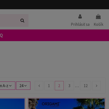
Prihlásiť sa
Košík
AQ
m A-z
24
1
2
3
…
12