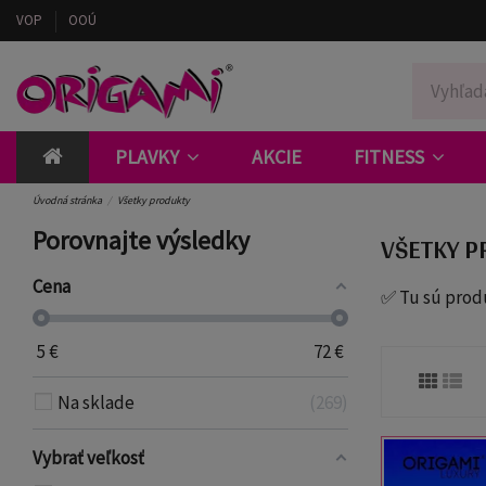
VOP
OOÚ
PLAVKY
AKCIE
FITNESS
Úvodná stránka
Všetky produkty
Porovnajte výsledky
VŠETKY P
Cena
✅ Tu sú produk
5
€
72
€
Na sklade
269
Vybrať veľkosť