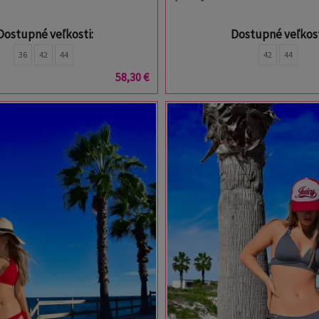
Dostupné veľkosti:
Dostupné veľkost
36
42
44
42
44
58,30 €