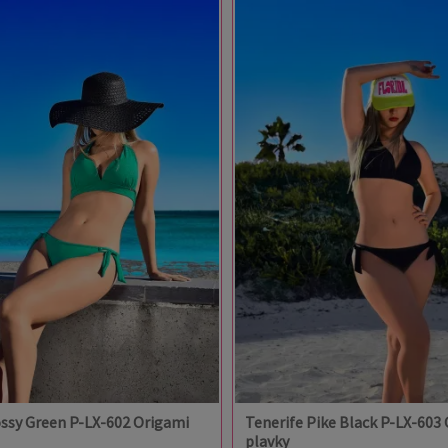
ossy Green P-LX-602 Origami
Tenerife Pike Black P-LX-603
plavky