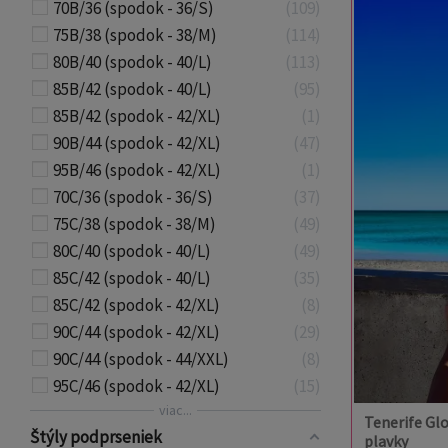
70B/36 (spodok - 36/S)
109
75B/38 (spodok - 38/M)
114
80B/40 (spodok - 40/L)
113
85B/42 (spodok - 40/L)
95
85B/42 (spodok - 42/XL)
1
90B/44 (spodok - 42/XL)
47
95B/46 (spodok - 42/XL)
1
70C/36 (spodok - 36/S)
37
75C/38 (spodok - 38/M)
49
80C/40 (spodok - 40/L)
49
85C/42 (spodok - 40/L)
35
85C/42 (spodok - 42/XL)
8
90C/44 (spodok - 42/XL)
29
90C/44 (spodok - 44/XXL)
8
95C/46 (spodok - 42/XL)
15
viac...
Tenerife Gl
Štýly podprseniek
plavky