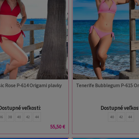
sic Rose P-614 Origami plavky
Tenerife Bubblegum P-615 Or
Dostupné veľkosti:
Dostupné veľkost
36
38
40
42
44
40
42
44
55,50 €