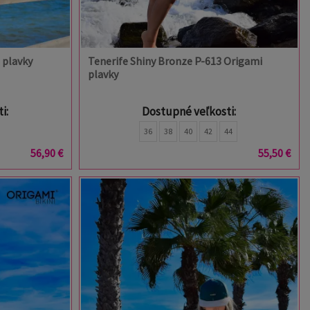
 plavky
Tenerife Shiny Bronze P-613 Origami
plavky
i:
Dostupné veľkosti:
36
38
40
42
44
56,90 €
55,50 €