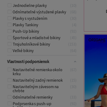
Jednodielne plavky
10
Odnímateľné výstužené plavky
68
Plavky s vystužením
30
Plavky Tankiny
4
Push-Up bikiny
92
Športové a mladistvé bikiny
45
Trojuholníkové bikiny
153
Veľké bikiny
64
Vlastnosti podporsienok
Nastaviteľné remienka okolo
67
krku
Nastaviteľný zadný remienok
15
Nastaviteľným závesom na
30
chrbte
Odnímateľné remienky
33
Podprsenka s push-up
92