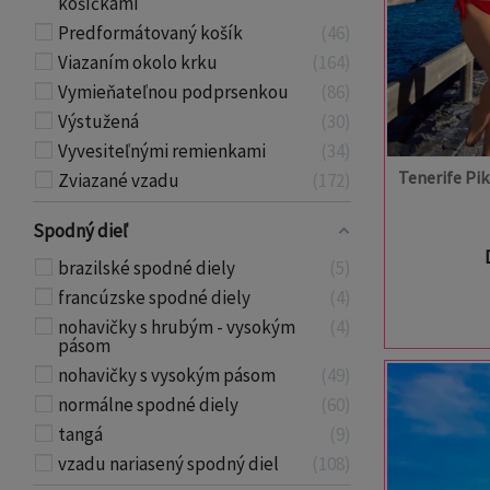
košíčkami
Predformátovaný košík
46
Viazaním okolo krku
164
Vymieňateľnou podprsenkou
86
Výstužená
30
Vyvesiteľnými remienkami
34
Tenerife Pi
Zviazané vzadu
172
Spodný dieľ
brazilské spodné diely
5
francúzske spodné diely
4
nohavičky s hrubým - vysokým
4
pásom
nohavičky s vysokým pásom
49
normálne spodné diely
60
tangá
9
vzadu nariasený spodný diel
108