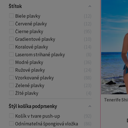
Štítok
Biele plavky
12
Červené plavky
12
Čierne plavky
95
Gradientové plavky
10
Koralové plavky
14
Laserom strihané plavky
8
Modré plavky
36
Ružové plavky
24
Vzorkované plavky
88
Zelené plavky
23
Žlté plavky
4
Tenerife Sh
Štýl košíka podprsenky
Košík v tvare push-up
92
Odnímateľná špongiová vložka
86