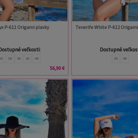
yx P-611 Origami plavky
Tenerife White P-612 Origami
Dostupné veľkosti:
Dostupné veľkost
36
38
40
42
44
36
44
56,90 €