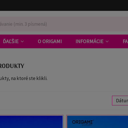
ĎAĽŠIE
O ORIGAMI
INFORMÁCIE
F
RODUKTY
ty, na ktoré ste klikli.
Dátu