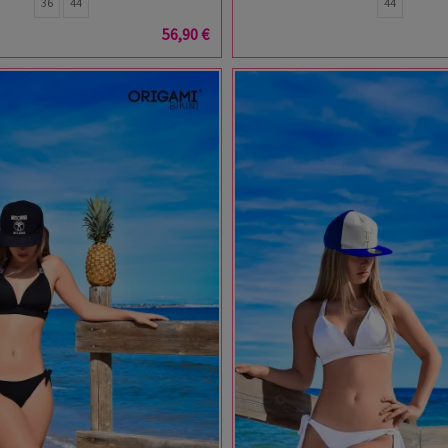
36
44
44
56,90 €