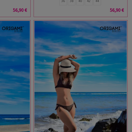
36
38
40
42
44
56,90 €
56,90 €