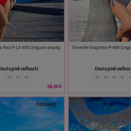
ke Red P-LX-605 Origami plavky
Tenerife Graphite P-606 Orig
Dostupné veľkosti:
Dostupné veľkost
36
42
44
36
38
40
42
58,30 €