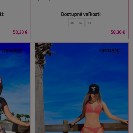
i:
Dostupné veľkosti:
36
42
44
58,30 €
58,30 €