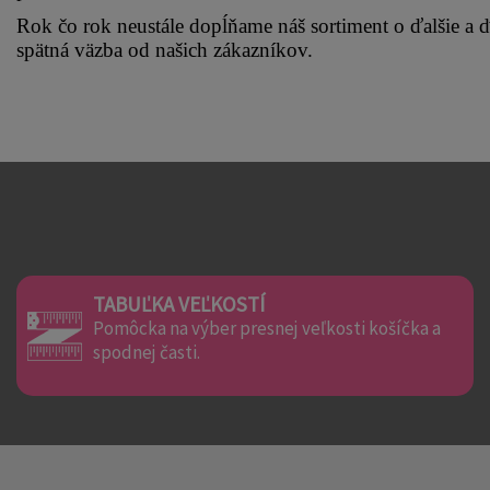
Rok čo rok neustále dopĺňame náš sortiment o ďalšie a ď
spätná väzba od našich zákazníkov.
TABUĽKA VEĽKOSTÍ
Pomôcka na výber presnej veľkosti košíčka a
spodnej časti.