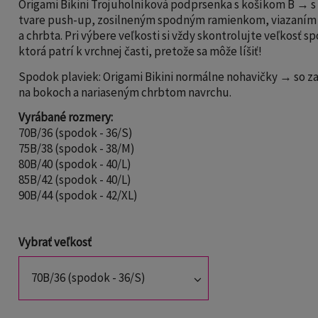
Origami Bikini Trojuholníková podprsenka s košíkom B → s
tvare push-up, zosilneným spodným ramienkom, viazaním
a chrbta. Pri výbere veľkosti si vždy skontrolujte veľkosť sp
ktorá patrí k vrchnej časti, pretože sa môže líšiť!
Spodok plaviek: Origami Bikini normálne nohavičky → so 
na bokoch a nariaseným chrbtom navrchu.
Vyrábané rozmery:
70B/36 (spodok - 36/S)
75B/38 (spodok - 38/M)
80B/40 (spodok - 40/L)
85B/42 (spodok - 40/L)
90B/44 (spodok - 42/XL)
Vybrať veľkosť