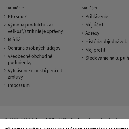
Informácie
Môj účet
Kto sme?
Prihlásenie
Výmena produktu - ak
Môj účet
veľkosť/strih nie je správny
Adresy
Médiá
História objednávok
Ochrana osobných údajov
Môj profil
Všeobecné obchodné
Sledovanie nákupu h
podmienky
Vyhlásenie o odstúpení od
zmluvy
Impessum
© 2002–2026 Origami-Bikini Kft. Všetky práva vyhradené.
Náš obchod používa súbory cookie za účelom zabezpečenia nevyhnutnej f