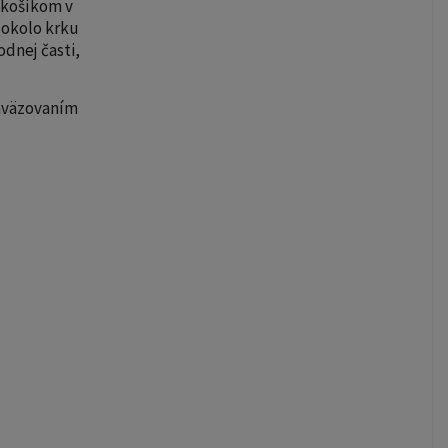
 košíkom v
 okolo krku
odnej časti,
zaväzovaním