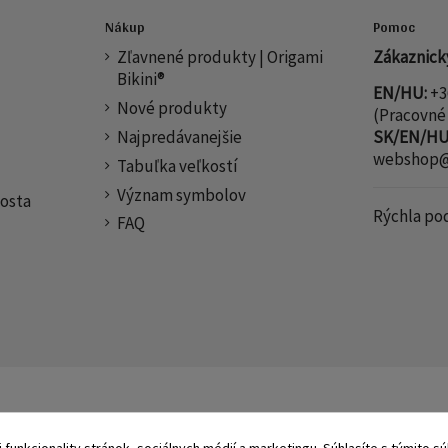
Nákup
Pomoc
Zľavnené produkty | Origami
Zákaznický
Bikini®
EN/HU:
+3
Nové produkty
(Pracovné 
Najpredávanejšie
SK/EN/HU
webshop@o
Tabuľka veľkostí
Význam symbolov
osta
Rýchla po
FAQ
unkcionality stránok, sociálnych médií a marketingu. Súhlasíte s týmito 