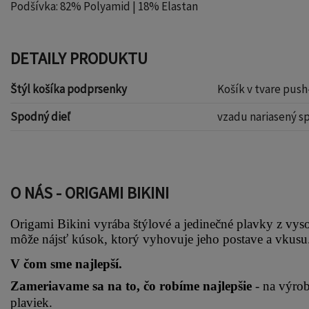
Podšívka: 82% Polyamid | 18% Elastan
DETAILY PRODUKTU
Štýl košíka podprsenky
Košík v tvare pus
Spodný dieľ
vzadu nariasený s
O NÁS - ORIGAMI BIKINI
Origami Bikini vyrába štýlové a jedinečné plavky z vyso
môže nájsť kúsok, ktorý vyhovuje jeho postave a vkusu.
V čom sme najlepší.
Zameriavame sa na to, čo robíme najlepšie 
- na výro
plaviek.