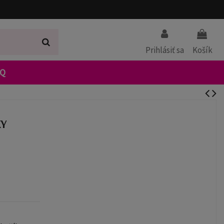
Prihlásiť sa
Košík
AQ
KY