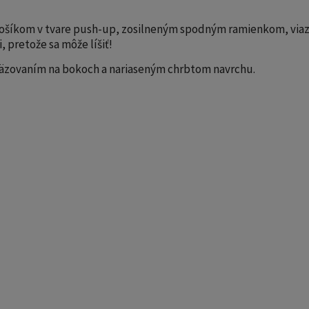
ošíkom v tvare push-up, zosilneným spodným ramienkom, viazaní
, pretože sa môže líšiť!
väzovaním na bokoch a nariaseným chrbtom navrchu.