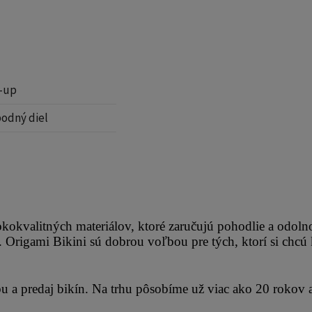
h-up
podný diel
kokvalitných materiálov, ktoré zaručujú pohodlie a odolno
 Origami Bikini sú dobrou voľbou pre tých, ktorí si chcú
bu a predaj bikín. Na trhu pôsobíme už viac ako 20 rokov 