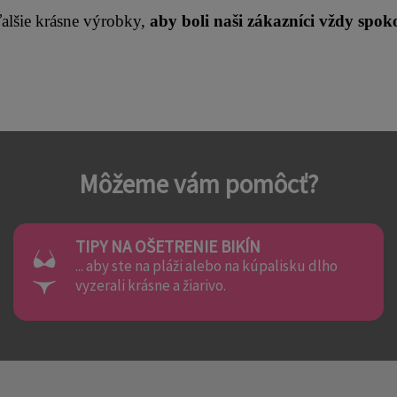
alšie krásne výrobky, 
aby boli naši zákazníci vždy spoko
Môžeme vám pomôcť?
TIPY NA OŠETRENIE BIKÍN
... aby ste na pláži alebo na kúpalisku dlho
vyzerali krásne a žiarivo.