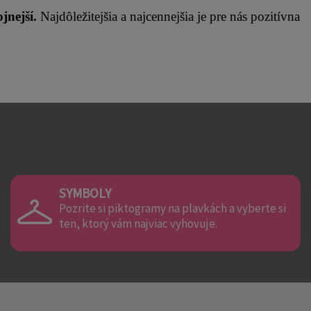
jnejší.
 Najdôležitejšia a najcennejšia je pre nás pozitívna 
SYMBOLY
Pozrite si piktogramy na plavkách a vyberte si
ten, ktorý vám najviac vyhovuje.