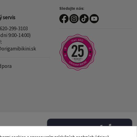
Sledujte nás:
 servis
620-299-3103
dni 9:00-14:00)
:
rigamibikini.sk
dpora
súbormi cookies a spracovaním príslušných osobných údajov?