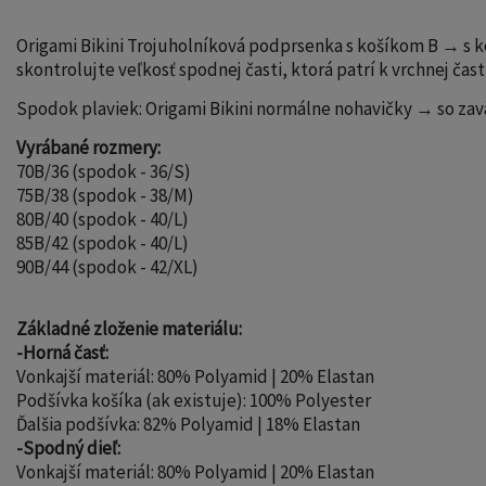
Origami Bikini Trojuholníková podprsenka s košíkom B → s k
skontrolujte veľkosť spodnej časti, ktorá patrí k vrchnej časti
Spodok plaviek: Origami Bikini normálne nohavičky → so za
Vyrábané rozmery:
70B/36 (spodok - 36/S)
75B/38 (spodok - 38/M)
80B/40 (spodok - 40/L)
85B/42 (spodok - 40/L)
90B/44 (spodok - 42/XL)
Základné zloženie materiálu:
-Horná časť:
Vonkajší materiál: 80% Polyamid | 20% Elastan
Podšívka košíka (ak existuje): 100% Polyester
Ďalšia podšívka: 82% Polyamid | 18% Elastan
-Spodný dieľ:
Vonkajší materiál: 80% Polyamid | 20% Elastan