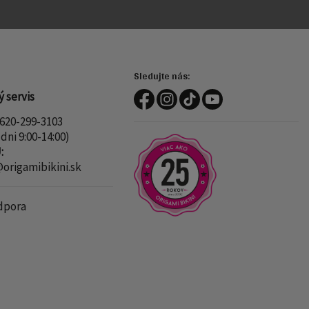
Sledujte nás:
 servis
620-299-3103
dni 9:00-14:00)
:
rigamibikini.sk
dpora