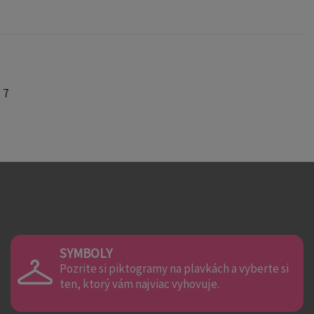
 7
SYMBOLY
Pozrite si piktogramy na plavkách a vyberte si
ten, ktorý vám najviac vyhovuje.