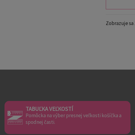
Zobrazuje sa 
TABUĽKA VEĽKOSTÍ
Pomôcka na výber presnej veľkosti košíčka a
spodnej časti.