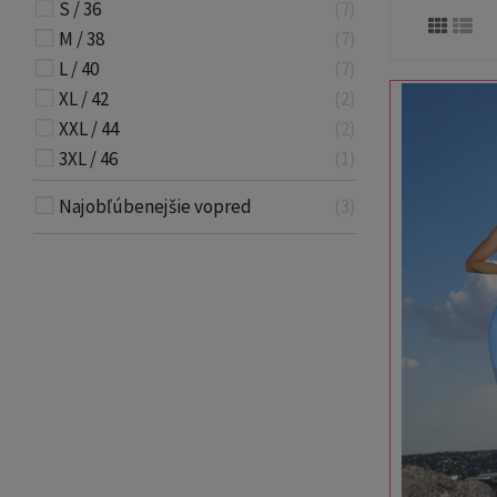
S / 36
7
M / 38
7
L / 40
7
XL / 42
2
XXL / 44
2
3XL / 46
1
Najobľúbenejšie vopred
3