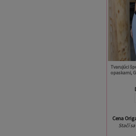
Tvarujúci šp
opaskami, G
Cena Orig
Stačí sa