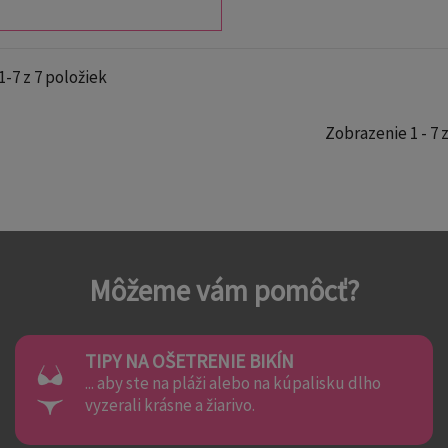
1-7 z 7 položiek
Zobrazenie 1 - 7 z
Môžeme vám pomôcť?
TIPY NA OŠETRENIE BIKÍN
... aby ste na pláži alebo na kúpalisku dlho
vyzerali krásne a žiarivo.