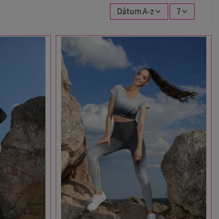
Dátum A-z
7