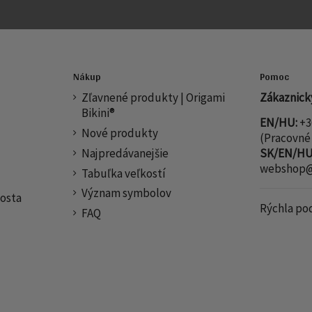
Nákup
Pomoc
Zľavnené produkty | Origami
Zákaznický
Bikini®
EN/HU:
+3
Nové produkty
(Pracovné 
Najpredávanejšie
SK/EN/HU
webshop@o
Tabuľka veľkostí
Význam symbolov
osta
Rýchla po
FAQ