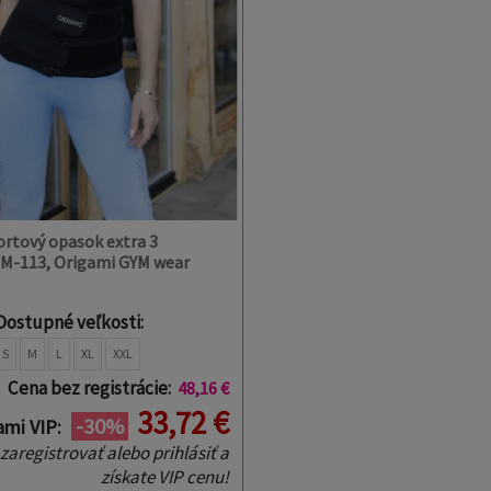
ortový opasok extra 3
M-113, Origami GYM wear
Dostupné veľkosti:
S
M
L
XL
XXL
Cena bez registrácie:
48,16 €
33,72 €
-30%
ami VIP:
 zaregistrovať alebo prihlásiť a
získate VIP cenu!