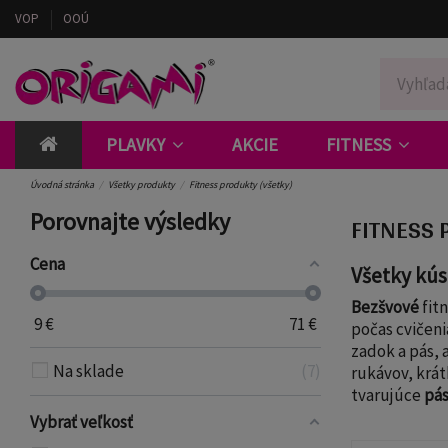
VOP
OOÚ
PLAVKY
AKCIE
FITNESS
Úvodná stránka
Všetky produkty
Fitness produkty (všetky)
Porovnajte výsledky
FITNESS 
Cena
Všetky kús
Bezšvové
fitn
9
€
71
€
počas cvičeni
zadok a pás, 
Na sklade
7
rukávov, krát
tvarujúce
pá
Vybrať veľkosť