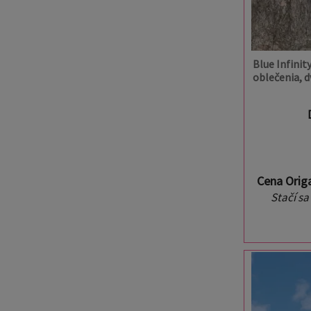
Blue Infinit
oblečenia, 
Cena Orig
Stačí sa