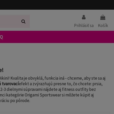
Prihlásiť sa
Košík
AQ
e!
ini! Kvalita je obvyklá, funkcia iná - chceme, aby ste sa aj
 tvarovací
efekt a zvýrazňujú presne to, čo chcete: prsia,
2-3 dielnymi súpravami nájdete aj fitness outfity bez
mci kategórie Origami Sportswear si môžete kúpiť aj
eráciu po pôrode.