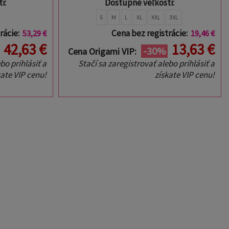
i:
Dostupné veľkosti:
S
M
L
XL
XXL
3XL
rácie:
Cena bez registrácie:
53,29 €
19,46 €
42,63 €
13,63 €
-30%
Cena Origami VIP:
bo prihlásiť a
Stačí sa zaregistrovať alebo prihlásiť a
kate VIP cenu!
získate VIP cenu!