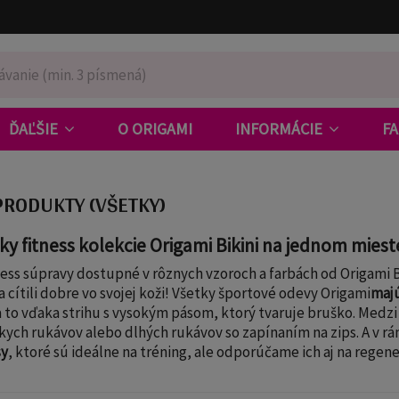
ĎAĽŠIE
O ORIGAMI
INFORMÁCIE
F
PRODUKTY (VŠETKY)
ky fitness kolekcie Origami Bikini na jednom miest
ess súpravy dostupné v rôznych vzoroch a farbách od Origami Bik
a cítili dobre vo svojej koži! Všetky športové odevy Origami
majú
a to vďaka strihu s vysokým pásom, ktorý tvaruje bruško. Medzi 
kych rukávov alebo dlhých rukávov so zapínaním na zips. A v rá
sy
, ktoré sú ideálne na tréning, ale odporúčame ich aj na regen