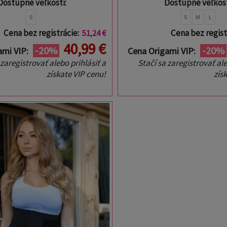
Dostupné veľkosti:
Dostupné veľkost
S
S
M
L
Cena bez registrácie:
Cena bez regist
51,24 €
40,99 €
-20%
-20%
ami VIP:
Cena Origami VIP:
 zaregistrovať alebo prihlásiť a
Stačí sa zaregistrovať ale
získate VIP cenu!
zís