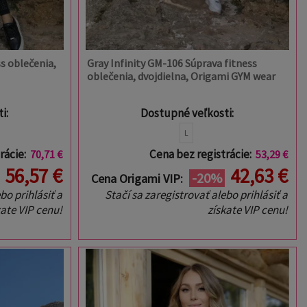
s oblečenia,
Gray Infinity GM-106 Súprava fitness
oblečenia, dvojdielna, Origami GYM wear
i:
Dostupné veľkosti:
L
rácie:
Cena bez registrácie:
70,71 €
53,29 €
56,57 €
42,63 €
-20%
Cena Origami VIP:
bo prihlásiť a
Stačí sa zaregistrovať alebo prihlásiť a
kate VIP cenu!
získate VIP cenu!