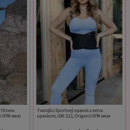
fitness
Tvarujúci športový opasok s extra
mi GYM wear
opaskom, GM-112, Origami GYM wear