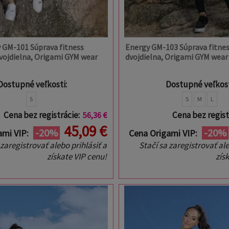
y GM-101 Súprava fitness
Energy GM-103 Súprava fitnes
dvojdielna, Origami GYM wear
dvojdielna, Origami GYM wear
Dostupné veľkosti:
Dostupné veľkost
S
S
M
L
Cena bez registrácie:
Cena bez regist
56,36 €
45,09 €
-20%
-20%
ami VIP:
Cena Origami VIP:
 zaregistrovať alebo prihlásiť a
Stačí sa zaregistrovať ale
získate VIP cenu!
zís