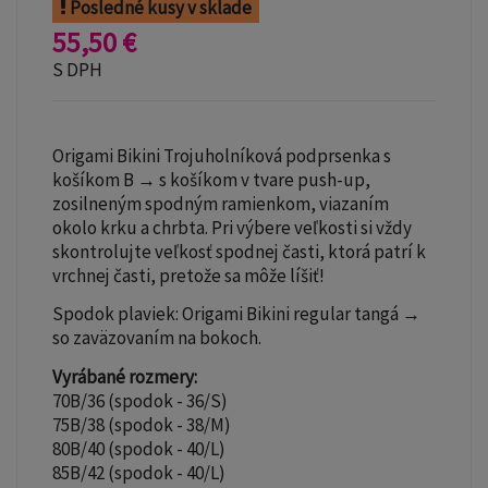
Posledné kusy v sklade
55,50 €
S DPH
Origami Bikini Trojuholníková podprsenka s
košíkom B → s košíkom v tvare push-up,
zosilneným spodným ramienkom, viazaním
okolo krku a chrbta. Pri výbere veľkosti si vždy
skontrolujte veľkosť spodnej časti, ktorá patrí k
vrchnej časti, pretože sa môže líšiť!
Spodok plaviek: Origami Bikini regular tangá →
so zaväzovaním na bokoch.
Vyrábané rozmery:
70B/36 (spodok - 36/S)
75B/38 (spodok - 38/M)
80B/40 (spodok - 40/L)
85B/42 (spodok - 40/L)