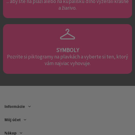
... aby ste na pláži alebo na kúpalisku dlho vyzerali krásne
a žiarivo.
SYMBOLY
Pozrite si piktogramy na plavkách a vyberte si ten, ktorý
vám najviac vyhovuje.
Informácie
Môj účet
Nákup