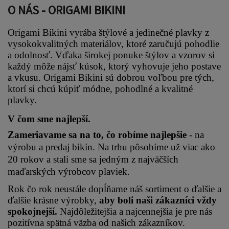
O NÁS - ORIGAMI BIKINI
Origami Bikini vyrába štýlové a jedinečné plavky z 
vysokokvalitných materiálov, ktoré zaručujú pohodlie 
a odolnosť. Vďaka širokej ponuke štýlov a vzorov si 
každý môže nájsť kúsok, ktorý vyhovuje jeho postave 
a vkusu. Origami Bikini sú dobrou voľbou pre tých, 
ktorí si chcú kúpiť módne, pohodlné a kvalitné 
plavky.
V čom sme najlepší.
Zameriavame sa na to, čo robíme najlepšie 
- na 
výrobu a predaj bikín. Na trhu pôsobíme už viac ako 
20 rokov a stali sme sa jedným z najväčších 
maďarských výrobcov plaviek.
Rok čo rok neustále dopĺňame náš sortiment o ďalšie a 
ďalšie krásne výrobky, 
aby boli naši zákazníci vždy 
spokojnejší.
 Najdôležitejšia a najcennejšia je pre nás 
pozitívna spätná väzba od našich zákazníkov.