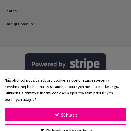
Pomoc
Sledujte nás:
Náš obchod používa súbory cookie za účelom zabezpečenia
nevyhnutnej funkcionality stránok, sociálnych médií a marketingu.
Súhlasíte s týmito súbormi cookies a spracovaním príslušných
osobných údajov?
© 2002–2026 Origami-Bikini Kft. Všetky práva vyhradené.
Súhlasiť
Origami Bikini
– prémiové dámske plavky a bikiny priamo
Vybrať veľkosť
Pokračujte bez prijatia