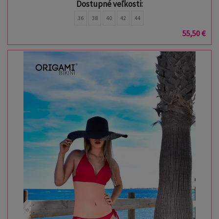
Dostupné veľkosti:
36
38
40
42
44
55,50 €