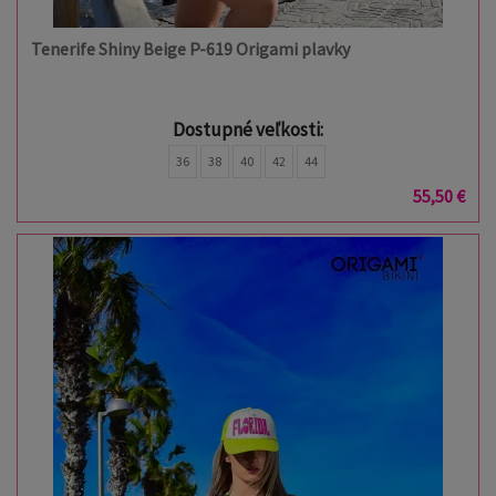
Tenerife Shiny Beige P-619 Origami plavky
Dostupné veľkosti:
36
38
40
42
44
55,50 €