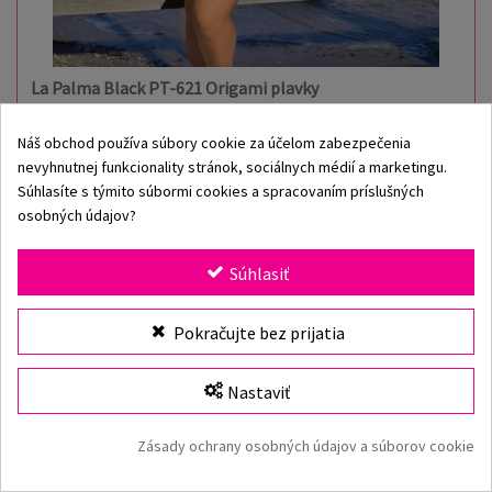
La Palma Black PT-621 Origami plavky
Náš obchod používa súbory cookie za účelom zabezpečenia
nevyhnutnej funkcionality stránok, sociálnych médií a marketingu.
Dostupné veľkosti:
Súhlasíte s týmito súbormi cookies a spracovaním príslušných
36
38
40
42
osobných údajov?
55,50 €
Súhlasiť
Pokračujte bez prijatia
Nastaviť
Zásady ochrany osobných údajov a súborov cookie