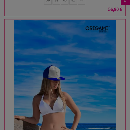
36
38
40
42
44
56,90 €