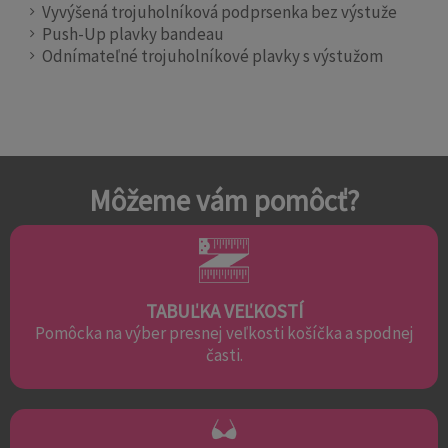
Vyvýšená trojuholníková podprsenka bez výstuže
Push-Up plavky bandeau
Odnímateľné trojuholníkové plavky s výstužom
Môžeme vám pomôcť?
TABUĽKA VEĽKOSTÍ
Pomôcka na výber presnej veľkosti košíčka a spodnej
časti.