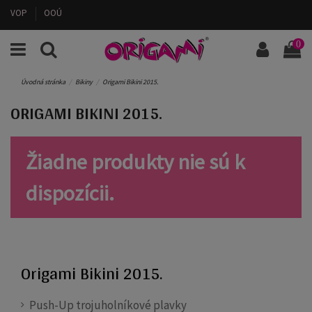
VOP
OOÚ
0
Úvodná stránka
Bikiny
Origami Bikini 2015.
ORIGAMI BIKINI 2015.
Žiadne produkty nie sú k
dispozícii.
Origami Bikini 2015.
Push-Up trojuholníkové plavky