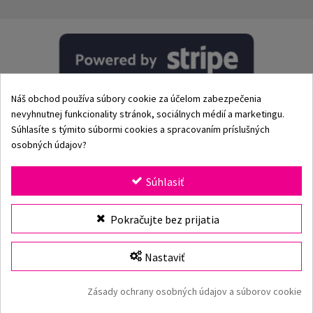
Náš obchod používa súbory cookie za účelom zabezpečenia
nevyhnutnej funkcionality stránok, sociálnych médií a marketingu.
Súhlasíte s týmito súbormi cookies a spracovaním príslušných
osobných údajov?
© 2002–2026 Origami-Bikini Kft. Všetky práva vyhradené.
Súhlasiť
Origami Bikini
– prémiové dámske plavky a bikiny priamo
Pokračujte bez prijatia
od výrobcu. Objav našu kolekciu pre rok 2026 s klasickými
aj modernými strihmi, jedinečnými vzormi a kvalitnými
plavkami vyrobenými z prvotriednych materiálov. Viac ako
Nastaviť
25 rokov skúseností, rýchle doručenie a bezpečné online
nakupovanie v oficiálnom e-shope Origami Bikini.
Zásady ochrany osobných údajov a súborov cookie
Origami Bikini webová stránka