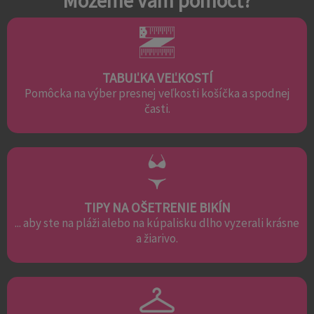
Môžeme vám pomôcť?
TABUĽKA VEĽKOSTÍ
Pomôcka na výber presnej veľkosti košíčka a spodnej
časti.
TIPY NA OŠETRENIE BIKÍN
... aby ste na pláži alebo na kúpalisku dlho vyzerali krásne
a žiarivo.