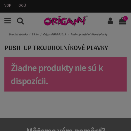
VOP
OOÚ
0
Úvodná stránka
Bikiny
Origami Bikini 2015.
Push-Up trojuholníkové plavky
PUSH-UP TROJUHOLNÍKOVÉ PLAVKY
Žiadne produkty nie sú k
dispozícii.