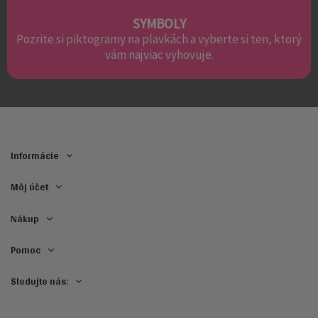
SYMBOLY
Pozrite si piktogramy na plavkách a vyberte si ten, ktorý
vám najviac vyhovuje.
Informácie
Môj účet
Nákup
Pomoc
Sledujte nás: