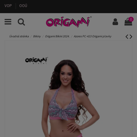
VOP
OOÚ
0
Úvodná stránka
Bikiny
Origami Bikini 2024.
Azores PC-423 Origami plavky