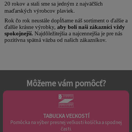
20 rokov a stali sme sa jedným z najväčších 
maďarských výrobcov plaviek.
Rok čo rok neustále dopĺňame náš sortiment o ďalšie a 
ďalšie krásne výrobky, 
aby boli naši zákazníci vždy 
spokojnejší.
 Najdôležitejšia a najcennejšia je pre nás 
pozitívna spätná väzba od našich zákazníkov.
Môžeme vám pomôcť?
TABUĽKA VEĽKOSTÍ
Pomôcka na výber presnej veľkosti košíčka a spodnej
časti.