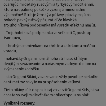
očarujúcimi detsky ružovými a tyrkysovými odtieňmi,
ktoré na opálenej pokožke vyzerajú mimoriadne
výnimočne! Strih je ženský a pútavý: plavky majú na
bokoch pevný ružový pás, zatiaľ čo klasická
trojuholníková podprsenka má vpredu efektnú mašľu.
- Trojuholníková podprsenka vo veľkosti C, push-up
tvarujúca,
- s hrubými ramienkami na chrbte a za krkom a mašľou
vpredu,
- nohavičky Origami normálneho strihu so štíhlym
dvojitým zaväzovaním a nariaseným zadným dielom na
zvýraznenie zadočku,
- ako Origami Bikini, zaväzovanie vždy povoľuje niekoľko
centimetrov navyše na prispôsobenie veľkosti!
Tieto bikiny sú k dispozícii aj vo verzii Origami Kids, ak sa
chcete so svojím dievčatkom obliecť spolu na pláž!
Vyrábané rozmery: