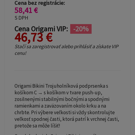
Cena bez registrácie:
58,41 €
S DPH
Cena Origami VIP:
-20%
46,73 €
Stačí sa zaregistrovať alebo prihlásiť a získate VIP
cenu!
Origami Bikini Trojuholníková podprsenka s
košíkom C → s košíkom v tvare push-up,
zosilnenými stabilnými bočnými a spodnými
ramienkami a zaväzovaním okolo krku a na
chrbte. Pri výbere veľkosti si vždy skontrolujte
veľkosť spodnej časti, ktorá patrí k vrchnej časti,
pretože sa môže líšiť!