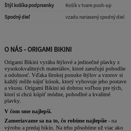
Štýl košíka podprsenky
Košík v tvare push-up
Spodný dieľ
vzadu nariasený spodný diel
O NÁS - ORIGAMI BIKINI
Origami Bikini vyrába štýlové a jedinečné plavky z 
vysokokvalitných materiálov, ktoré zaručujú pohodlie 
a odolnosť. Vďaka širokej ponuke štýlov a vzorov si 
každý môže nájsť kúsok, ktorý vyhovuje jeho postave 
a vkusu. Origami Bikini sú dobrou voľbou pre tých, 
ktorí si chcú kúpiť módne, pohodlné a kvalitné 
plavky.
V čom sme najlepší.
Zameriavame sa na to, čo robíme najlepšie 
- na 
výrobu a predaj bikín. Na trhu pôsobíme už viac ako 