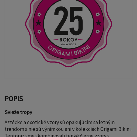
POPIS
Svieže tropy
Aztécke a exotické vzory sú opakujúcim sa letným
trendom a nie sú výnimkou ani v kolekciách Origami Bikini.
Tentoraz sme skombinovali tenké čierne vzory s