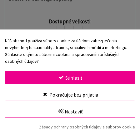
Dostupné veľkosti:
36
38
40
Cena bez registrácie:
Náš obchod používa súbory cookie za účelom zabezpečenia
55,34 €
nevyhnutnej funkcionality stránok, sociálnych médií a marketingu.
Cena Origami VIP:
Súhlasíte s týmito súbormi cookies a spracovaním príslušných
-30%
osobných údajov?
38,74 €
Stačí sa zaregistrovať alebo prihlásiť a získate VIP
Súhlasiť
cenu!
Pokračujte bez prijatia
Nastaviť
Zásady ochrany osobných údajov a súborov cookie