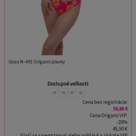
Ibiza M-441 Origami plavky
Dostupné veľkosti:
36
38
40
42
Cena bez registrácie:
56,88 €
Cena Origami VIP:
-20%
45,50 €
Stačí sa zaregistrovať alebo prihlásiť a získate VIP