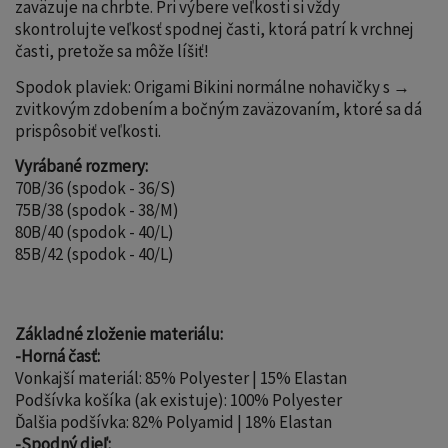
zaväzuje na chrbte. Pri výbere veľkosti si vždy
skontrolujte veľkosť spodnej časti, ktorá patrí k vrchnej
časti, pretože sa môže líšiť!
Spodok plaviek: Origami Bikini normálne nohavičky s →
zvitkovým zdobením a bočným zaväzovaním, ktoré sa dá
prispôsobiť veľkosti.
Vyrábané rozmery:
70B/36 (spodok - 36/S)
75B/38 (spodok - 38/M)
80B/40 (spodok - 40/L)
85B/42 (spodok - 40/L)
Základné zloženie materiálu:
-Horná časť:
Vonkajší materiál: 85% Polyester | 15% Elastan
Podšívka košíka (ak existuje): 100% Polyester
Ďalšia podšívka: 82% Polyamid | 18% Elastan
-Spodný dieľ: