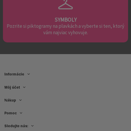
SYMBOLY
Pozrite si piktogramy na plavkách a vyberte si ten, ktorý
vám najviac vyhovuje.
Informácie
Môj účet
Nákup
Pomoc
Sledujte nás: