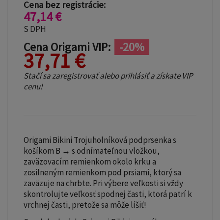
Cena bez registrácie:
47,14 €
S DPH
Cena Origami VIP:
-20%
37,71 €
Stačí sa zaregistrovať alebo prihlásiť a získate VIP
cenu!
Origami Bikini Trojuholníková podprsenka s
košíkom B → s odnímateľnou vložkou,
zaväzovacím remienkom okolo krku a
zosilneným remienkom pod prsiami, ktorý sa
zaväzuje na chrbte. Pri výbere veľkosti si vždy
skontrolujte veľkosť spodnej časti, ktorá patrí k
vrchnej časti, pretože sa môže líšiť!