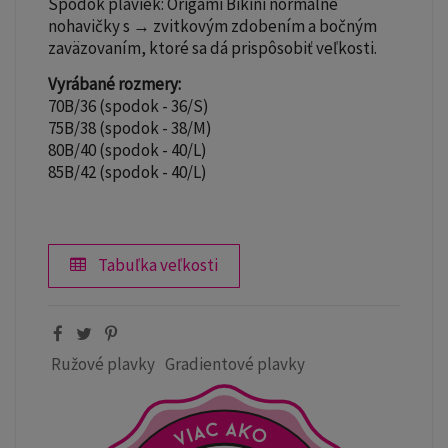
Spodok plaviek: Origami Bikini normálne
nohavičky s → zvitkovým zdobením a bočným
zaväzovaním, ktoré sa dá prispôsobiť veľkosti.
Vyrábané rozmery:
70B/36 (spodok - 36/S)
75B/38 (spodok - 38/M)
80B/40 (spodok - 40/L)
85B/42 (spodok - 40/L)
Tabuľka veľkosti
Ružové plavky
Gradientové plavky