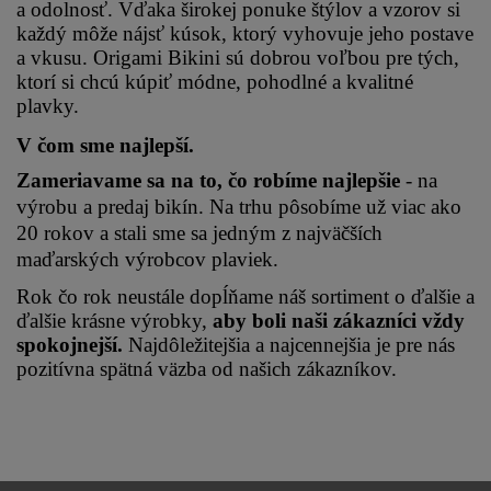
a odolnosť. Vďaka širokej ponuke štýlov a vzorov si 
každý môže nájsť kúsok, ktorý vyhovuje jeho postave 
a vkusu. Origami Bikini sú dobrou voľbou pre tých, 
ktorí si chcú kúpiť módne, pohodlné a kvalitné 
plavky.
V čom sme najlepší.
Zameriavame sa na to, čo robíme najlepšie 
- na 
výrobu a predaj bikín. Na trhu pôsobíme už viac ako 
20 rokov a stali sme sa jedným z najväčších 
maďarských výrobcov plaviek.
Rok čo rok neustále dopĺňame náš sortiment o ďalšie a 
ďalšie krásne výrobky, 
aby boli naši zákazníci vždy 
spokojnejší.
 Najdôležitejšia a najcennejšia je pre nás 
pozitívna spätná väzba od našich zákazníkov.