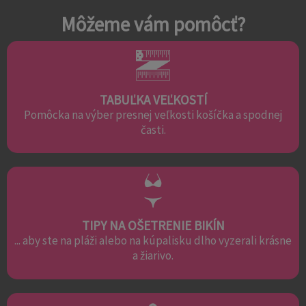
Môžeme vám pomôcť?
TABUĽKA VEĽKOSTÍ
Pomôcka na výber presnej veľkosti košíčka a spodnej
časti.
TIPY NA OŠETRENIE BIKÍN
... aby ste na pláži alebo na kúpalisku dlho vyzerali krásne
a žiarivo.