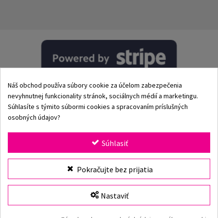
Náš obchod používa súbory cookie za účelom zabezpečenia
nevyhnutnej funkcionality stránok, sociálnych médií a marketingu.
Súhlasíte s týmito súbormi cookies a spracovaním príslušných
osobných údajov?
© 2002–2026 Origami-Bikini Kft. Všetky práva vyhradené.
Súhlasiť
Origami Bikini
– prémiové dámske plavky a bikiny priamo
Vybrať veľkosť
Pokračujte bez prijatia
od výrobcu. Objav našu kolekciu pre rok 2026 s klasickými
aj modernými strihmi, jedinečnými vzormi a kvalitnými
plavkami vyrobenými z prvotriednych materiálov. Viac ako
Nastaviť
25 rokov skúseností, rýchle doručenie a bezpečné online
nakupovanie v oficiálnom e-shope Origami Bikini.