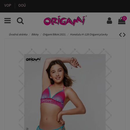
VOP
OOÚ
0
Úvodná stránka
Bikiny
Origami Bikini 2021.
Honolulu H-128 Origami plavky