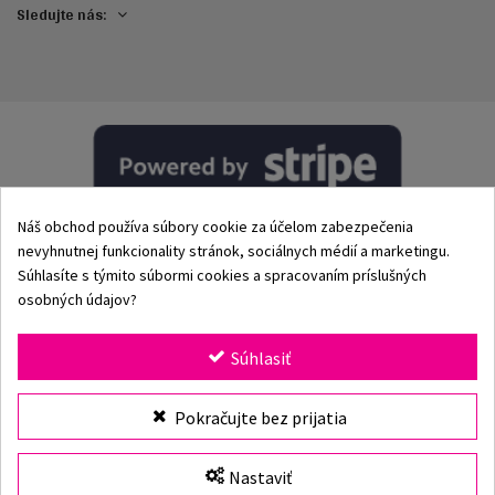
Sledujte nás:
Náš obchod používa súbory cookie za účelom zabezpečenia
nevyhnutnej funkcionality stránok, sociálnych médií a marketingu.
Súhlasíte s týmito súbormi cookies a spracovaním príslušných
osobných údajov?
© 2002–2026 Origami-Bikini Kft. Všetky práva vyhradené.
Súhlasiť
Origami Bikini
– prémiové dámske plavky a bikiny priamo
Pokračujte bez prijatia
od výrobcu. Objav našu kolekciu pre rok 2026 s klasickými
aj modernými strihmi, jedinečnými vzormi a kvalitnými
plavkami vyrobenými z prvotriednych materiálov. Viac ako
Nastaviť
25 rokov skúseností, rýchle doručenie a bezpečné online