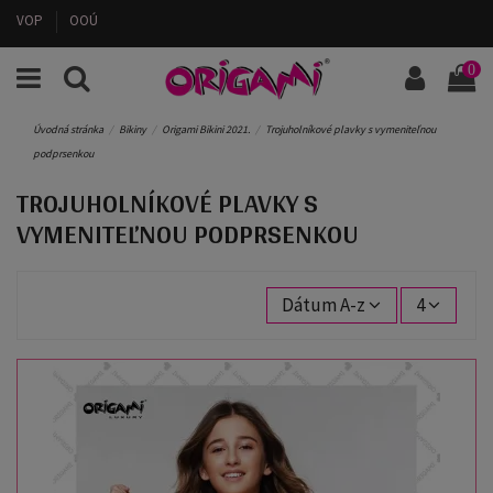
VOP
OOÚ
0
Úvodná stránka
Bikiny
Origami Bikini 2021.
Trojuholníkové plavky s vymeniteľnou
podprsenkou
TROJUHOLNÍKOVÉ PLAVKY S
VYMENITEĽNOU PODPRSENKOU
Dátum A-z
4