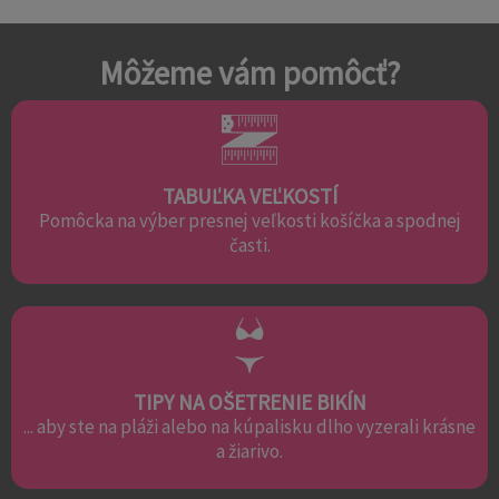
Môžeme vám pomôcť?
TABUĽKA VEĽKOSTÍ
Pomôcka na výber presnej veľkosti košíčka a spodnej
časti.
TIPY NA OŠETRENIE BIKÍN
... aby ste na pláži alebo na kúpalisku dlho vyzerali krásne
a žiarivo.