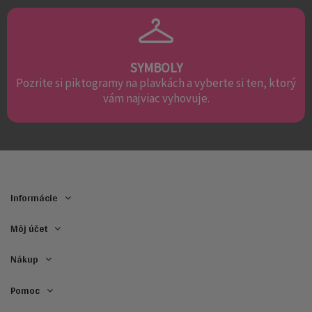
SYMBOLY
Pozrite si piktogramy na plavkách a vyberte si ten, ktorý
vám najviac vyhovuje.
Informácie
Môj účet
Nákup
Pomoc