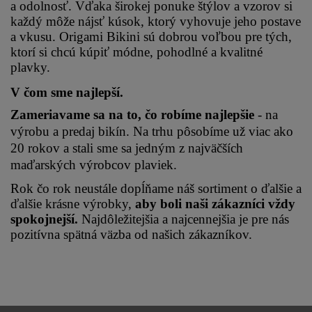
a odolnosť. Vďaka širokej ponuke štýlov a vzorov si 
každý môže nájsť kúsok, ktorý vyhovuje jeho postave 
a vkusu. Origami Bikini sú dobrou voľbou pre tých, 
ktorí si chcú kúpiť módne, pohodlné a kvalitné 
plavky.
V čom sme najlepší.
Zameriavame sa na to, čo robíme najlepšie 
- na 
výrobu a predaj bikín. Na trhu pôsobíme už viac ako 
20 rokov a stali sme sa jedným z najväčších 
maďarských výrobcov plaviek.
Rok čo rok neustále dopĺňame náš sortiment o ďalšie a 
ďalšie krásne výrobky, 
aby boli naši zákazníci vždy 
spokojnejší.
 Najdôležitejšia a najcennejšia je pre nás 
pozitívna spätná väzba od našich zákazníkov.