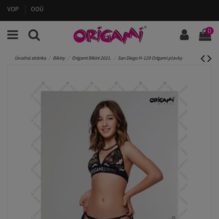
VOP
OOÚ
0
Úvodná stránka
Bikiny
Origami Bikini 2021.
San Diego H-129 Origami plavky