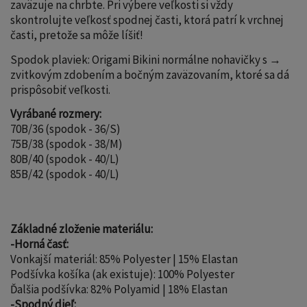
zaväzuje na chrbte. Pri výbere veľkosti si vždy
skontrolujte veľkosť spodnej časti, ktorá patrí k vrchnej
časti, pretože sa môže líšiť!
Spodok plaviek: Origami Bikini normálne nohavičky s →
zvitkovým zdobením a bočným zaväzovaním, ktoré sa dá
prispôsobiť veľkosti.
Vyrábané rozmery:
70B/36 (spodok - 36/S)
75B/38 (spodok - 38/M)
80B/40 (spodok - 40/L)
85B/42 (spodok - 40/L)
Základné zloženie materiálu:
-Horná časť:
Vonkajší materiál: 85% Polyester | 15% Elastan
Podšívka košíka (ak existuje): 100% Polyester
Ďalšia podšívka: 82% Polyamid | 18% Elastan
-Spodný dieľ: