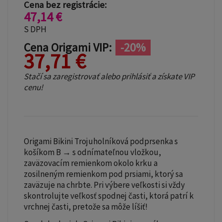
Cena bez registrácie:
47,14 €
S DPH
Cena Origami VIP:
-20%
37,71 €
Stačí sa zaregistrovať alebo prihlásiť a získate VIP
cenu!
Origami Bikini Trojuholníková podprsenka s
košíkom B → s odnímateľnou vložkou,
zaväzovacím remienkom okolo krku a
zosilneným remienkom pod prsiami, ktorý sa
zaväzuje na chrbte. Pri výbere veľkosti si vždy
skontrolujte veľkosť spodnej časti, ktorá patrí k
vrchnej časti, pretože sa môže líšiť!