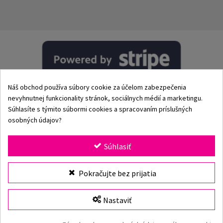
Náš obchod používa súbory cookie za účelom zabezpečenia
nevyhnutnej funkcionality stránok, sociálnych médií a marketingu.
Súhlasíte s týmito súbormi cookies a spracovaním príslušných
osobných údajov?
© 2002–2026 Origami-Bikini Kft. Všetky práva vyhradené.
Súhlasiť
Origami Bikini
– prémiové dámske plavky a bikiny priamo
Vybrať veľkosť
Pokračujte bez prijatia
od výrobcu. Objav našu kolekciu pre rok 2026 s klasickými
aj modernými strihmi, jedinečnými vzormi a kvalitnými
plavkami vyrobenými z prvotriednych materiálov. Viac ako
Nastaviť
25 rokov skúseností, rýchle doručenie a bezpečné online
nakupovanie v oficiálnom e-shope Origami Bikini.