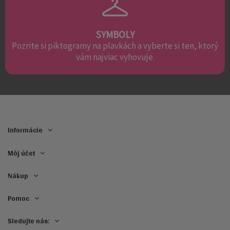
SYMBOLY
Pozrite si piktogramy na plavkách a vyberte si ten, ktorý
vám najviac vyhovuje.
Informácie
Môj účet
Nákup
Pomoc
Sledujte nás: