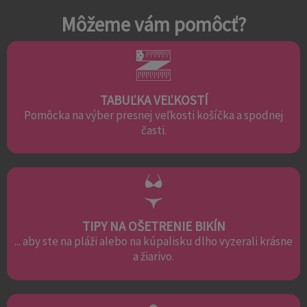
Môžeme vám pomôcť?
TABUĽKA VEĽKOSTÍ
Pomôcka na výber presnej veľkosti košíčka a spodnej
časti.
TIPY NA OŠETRENIE BIKÍN
... aby ste na pláži alebo na kúpalisku dlho vyzerali krásne
a žiarivo.