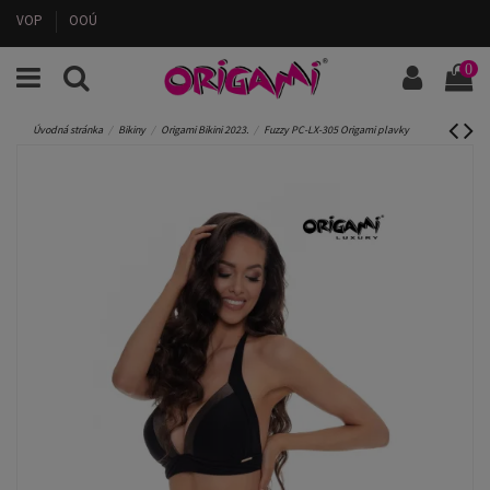
VOP
OOÚ
0
Úvodná stránka
Bikiny
Origami Bikini 2023.
Fuzzy PC-LX-305 Origami plavky