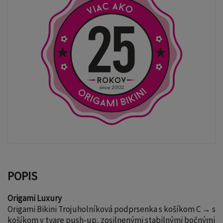
POPIS
Origami Luxury
Origami Bikini Trojuholníková podprsenka s košíkom C → s
košíkom v tvare push-up, zosilnenými stabilnými bočnými