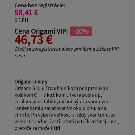
Cena bez registrácie:
58,41 €
S DPH
Cena Origami VIP:
-20%
46,73 €
Stačí sa zaregistrovať alebo prihlásiť a získate VIP
cenu!
Origami Luxury
Origami Bikini Trojuholníková podprsenka s
košíkom C → s košíkom v tvare push-up,
zosilnenými stabilnými bočnými a spodnými
ramienkami a zaväzovaním okolo krku a na
chrbte. Pri výbere veľkosti si vždy skontrolujte
veľkosť spodnej časti, ktorá patrí k vrchnej časti,
pretože sa môže líšiť!