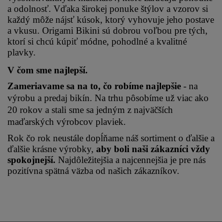
a odolnosť. Vďaka širokej ponuke štýlov a vzorov si 
každý môže nájsť kúsok, ktorý vyhovuje jeho postave 
a vkusu. Origami Bikini sú dobrou voľbou pre tých, 
ktorí si chcú kúpiť módne, pohodlné a kvalitné 
plavky.
V čom sme najlepší.
Zameriavame sa na to, čo robíme najlepšie 
- na 
výrobu a predaj bikín. Na trhu pôsobíme už viac ako 
20 rokov a stali sme sa jedným z najväčších 
maďarských výrobcov plaviek.
Rok čo rok neustále dopĺňame náš sortiment o ďalšie a 
ďalšie krásne výrobky, 
aby boli naši zákazníci vždy 
spokojnejší.
 Najdôležitejšia a najcennejšia je pre nás 
pozitívna spätná väzba od našich zákazníkov.