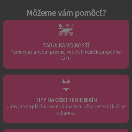
Môžeme vám pomôcť?
TABUĽKA VEĽKOSTÍ
Pomôcka na výber presnej veľkosti košíčka a spodnej
časti.
TIPY NA OŠETRENIE BIKÍN
... aby ste na pláži alebo na kúpalisku dlho vyzerali krásne
a žiarivo.