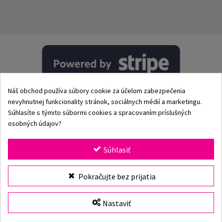
Náš obchod používa súbory cookie za účelom zabezpečenia
nevyhnutnej funkcionality stránok, sociálnych médií a marketingu.
Súhlasíte s týmito súbormi cookies a spracovaním príslušných
osobných údajov?
© 2002–2026 Origami-Bikini Kft. Všetky práva vyhradené.
Súhlasiť
Origami Bikini
– prémiové dámske plavky a bikiny priamo
Vybrať veľkosť
Pokračujte bez prijatia
od výrobcu. Objav našu kolekciu pre rok 2026 s klasickými
aj modernými strihmi, jedinečnými vzormi a kvalitnými
plavkami vyrobenými z prvotriednych materiálov. Viac ako
Nastaviť
25 rokov skúseností, rýchle doručenie a bezpečné online
nakupovanie v oficiálnom e-shope Origami Bikini.