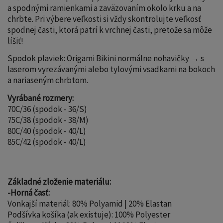
a spodnými ramienkami a zaväzovaním okolo krku a na
chrbte. Pri výbere veľkosti si vždy skontrolujte veľkosť
spodnej časti, ktorá patrí k vrchnej časti, pretože sa môže
líšiť!
Spodok plaviek: Origami Bikini normálne nohavičky → s
laserom vyrezávanými alebo tylovými vsadkami na bokoch
a nariaseným chrbtom.
Vyrábané rozmery:
70C/36 (spodok - 36/S)
75C/38 (spodok - 38/M)
80C/40 (spodok - 40/L)
85C/42 (spodok - 40/L)
Základné zloženie materiálu:
-Horná časť:
Vonkajší materiál: 80% Polyamid | 20% Elastan
Podšívka košíka (ak existuje): 100% Polyester