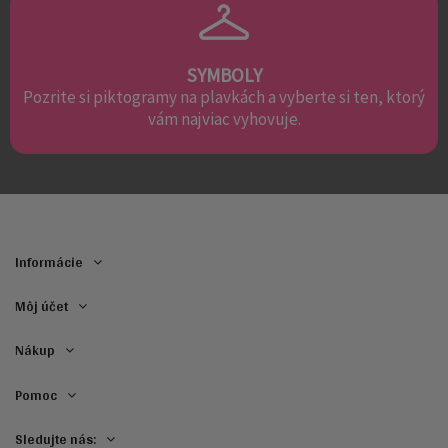
SYMBOLY
Pozrite si piktogramy na plavkách a vyberte si ten, ktorý
vám najviac vyhovuje.
Informácie
Môj účet
Nákup
Pomoc
Sledujte nás: