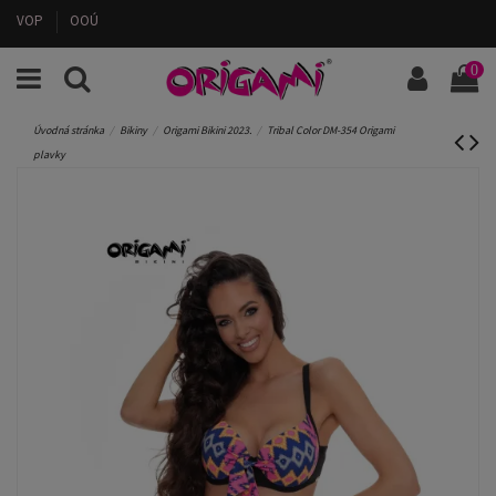
VOP
OOÚ
0
Úvodná stránka
Bikiny
Origami Bikini 2023.
Tribal Color DM-354 Origami
plavky