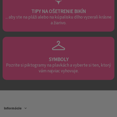
TIPY NA OŠETRENIE BIKÍN
... aby ste na pláži alebo na kúpalisku dlho vyzerali krásne
a žiarivo.
SYMBOLY
Pozrite si piktogramy na plavkách a vyberte si ten, ktorý
vám najviac vyhovuje.
Informácie