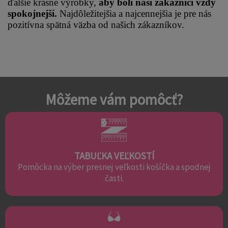
ďalšie krásne výrobky, 
aby boli naši zákazníci vždy 
spokojnejší.
 Najdôležitejšia a najcennejšia je pre nás 
pozitívna spätná väzba od našich zákazníkov.
Môžeme vám pomôcť?
TABUĽKA VEĽKOSTÍ
Pomôcka na výber presnej veľkosti košíčka a spodnej
časti.