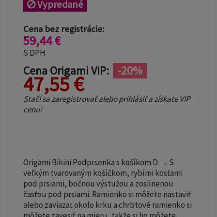
Vypredané
Cena bez registrácie:
59,44 €
S DPH
Cena Origami VIP:
-20%
47,55 €
Stačí sa zaregistrovať alebo prihlásiť a získate VIP
cenu!
Origami Bikini Podprsenka s košíkom D → S
veľkým tvarovaným košíčkom, rybími kosťami
pod prsiami, bočnou výstužou a zosilnenou
časťou pod prsiami. Ramienko si môžete nastaviť
alebo zaviazať okolo krku a chrbtové ramienko si
môžete zavesiť na mieru, takže si ho môžete