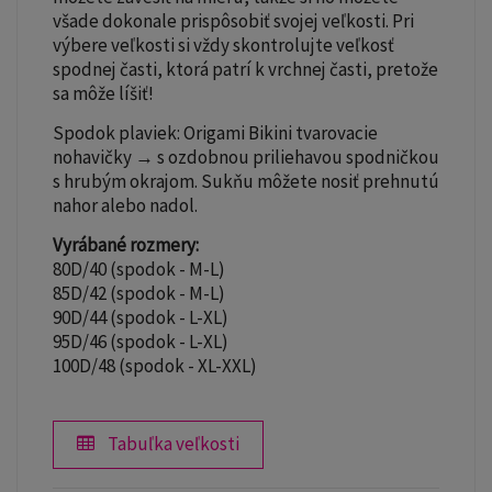
všade dokonale prispôsobiť svojej veľkosti. Pri
výbere veľkosti si vždy skontrolujte veľkosť
spodnej časti, ktorá patrí k vrchnej časti, pretože
sa môže líšiť!
Spodok plaviek: Origami Bikini tvarovacie
nohavičky → s ozdobnou priliehavou spodničkou
s hrubým okrajom. Sukňu môžete nosiť prehnutú
nahor alebo nadol.
Vyrábané rozmery:
80D/40 (spodok - M-L)
85D/42 (spodok - M-L)
90D/44 (spodok - L-XL)
95D/46 (spodok - L-XL)
100D/48 (spodok - XL-XXL)
Tabuľka veľkosti