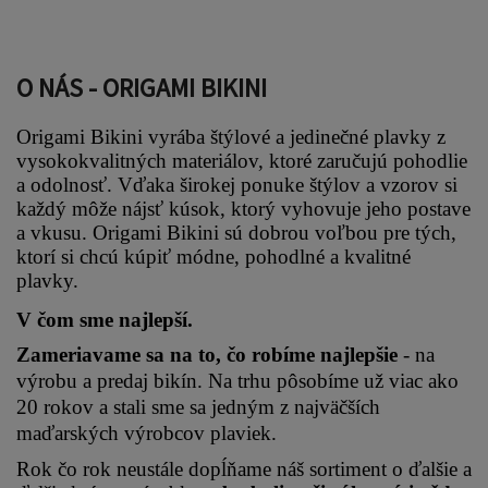
O NÁS - ORIGAMI BIKINI
Origami Bikini vyrába štýlové a jedinečné plavky z 
vysokokvalitných materiálov, ktoré zaručujú pohodlie 
a odolnosť. Vďaka širokej ponuke štýlov a vzorov si 
každý môže nájsť kúsok, ktorý vyhovuje jeho postave 
a vkusu. Origami Bikini sú dobrou voľbou pre tých, 
ktorí si chcú kúpiť módne, pohodlné a kvalitné 
plavky.
V čom sme najlepší.
Zameriavame sa na to, čo robíme najlepšie 
- na 
výrobu a predaj bikín. Na trhu pôsobíme už viac ako 
20 rokov a stali sme sa jedným z najväčších 
maďarských výrobcov plaviek.
Rok čo rok neustále dopĺňame náš sortiment o ďalšie a 