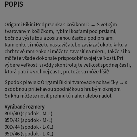
POPIS
Origami Bikini Podprsenka s košíkom D → S veľkým
tvarovaným košíčkom, rybími kosťami pod prsiami,
bočnou výstužou a zosilnenou časťou pod prsiami.
Ramienko si môžete nastaviť alebo zaviazať okolo krku a
chrbtové ramienko si môžete zavesiť na mieru, takže si ho
môžete všade dokonale prispôsobiť svojej veľkosti. Pri
výbere veľkosti si vždy skontrolujte veľkosť spodnej časti,
ktorá patrí k vrchnej časti, pretože sa môže líšiť!
Spodok plaviek: Origami Bikini tvarovacie nohavičky → s
ozdobnou priliehavou spodničkou s hrubým okrajom.
Sukňu môžete nosiť prehnutú nahor alebo nadol.
Vyrábané rozmery:
80D/40 (spodok - M-L)
85D/42 (spodok - M-L)
90D/44 (spodok - L-XL)
95D/46 (spodok - L-XL)