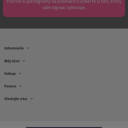
Pozrite si piktogramy na plavkách a vyberte si ten, ktorý
vám najviac vyhovuje.
Informácie
Môj účet
Nákup
Pomoc
Sledujte nás: