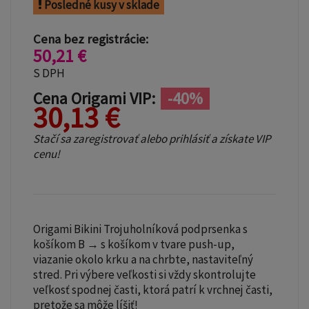
Posledné kusy v sklade
Cena bez registrácie:
50,21 €
S DPH
Cena Origami VIP:
-40%
30,13 €
Stačí sa zaregistrovať alebo prihlásiť a získate VIP
cenu!
Origami Bikini Trojuholníková podprsenka s
košíkom B → s košíkom v tvare push-up,
viazanie okolo krku a na chrbte, nastaviteľný
stred. Pri výbere veľkosti si vždy skontrolujte
veľkosť spodnej časti, ktorá patrí k vrchnej časti,
pretože sa môže líšiť!