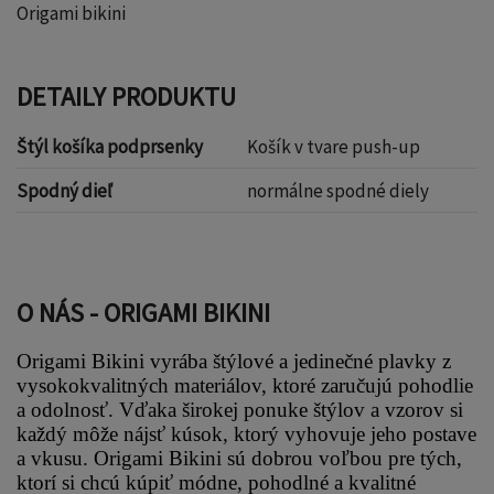
Origami bikini
DETAILY PRODUKTU
Štýl košíka podprsenky
Košík v tvare push-up
Spodný dieľ
normálne spodné diely
O NÁS - ORIGAMI BIKINI
Origami Bikini vyrába štýlové a jedinečné plavky z 
vysokokvalitných materiálov, ktoré zaručujú pohodlie 
a odolnosť. Vďaka širokej ponuke štýlov a vzorov si 
každý môže nájsť kúsok, ktorý vyhovuje jeho postave 
a vkusu. Origami Bikini sú dobrou voľbou pre tých, 
ktorí si chcú kúpiť módne, pohodlné a kvalitné 