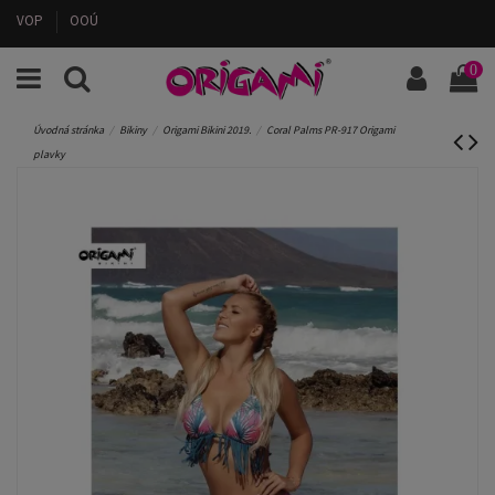
VOP
OOÚ
0
Úvodná stránka
Bikiny
Origami Bikini 2019.
Coral Palms PR-917 Origami
plavky