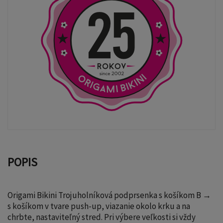
POPIS
Origami Bikini Trojuholníková podprsenka s košíkom B →
s košíkom v tvare push-up, viazanie okolo krku a na
chrbte, nastaviteľný stred. Pri výbere veľkosti si vždy