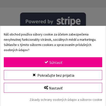
Náš obchod používa súbory cookie za účelom zabezpečenia
nevyhnutnej funkcionality stránok, sociálnych médií a marketingu.
Súhlasíte s týmito súbormi cookies a spracovaním príslušných
osobných údajov?
© 2002–2026 Origami-Bikini Kft. Všetky práva vyhradené.
Súhlasiť
Origami Bikini
– prémiové dámske plavky a bikiny priamo
Vybrať veľkosť
Pokračujte bez prijatia
od výrobcu. Objav našu kolekciu pre rok 2026 s klasickými
aj modernými strihmi, jedinečnými vzormi a kvalitnými
plavkami vyrobenými z prvotriednych materiálov. Viac ako
Nastaviť
25 rokov skúseností, rýchle doručenie a bezpečné online
nakupovanie v oficiálnom e-shope Origami Bikini.
Vložiť do košíka
Zásady ochrany osobných údajov a súborov cookie
Origami Bikini webová stránka