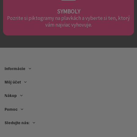
SYMBOLY
Pozrite si piktogramy na plavkách a vyberte si ten, ktorý
vám najviac vyhovuje.
Informácie
Môj účet
Nákup
Pomoc
Sledujte nás: