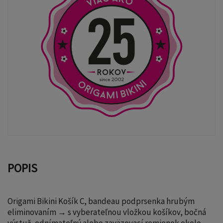
POPIS
Origami Bikini Košík C, bandeau podprsenka hrubým
eliminovaním → s vyberateľnou vložkou košíkov, bočná
výstuž, odnímateľný alebo zaväzovací remienok okolo