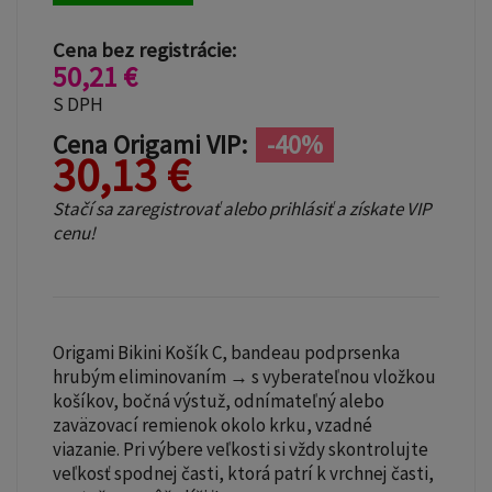
Cena bez registrácie:
50,21 €
S DPH
Cena Origami VIP:
-40%
30,13 €
Stačí sa zaregistrovať alebo prihlásiť a získate VIP
cenu!
Origami Bikini Košík C, bandeau podprsenka
hrubým eliminovaním → s vyberateľnou vložkou
košíkov, bočná výstuž, odnímateľný alebo
zaväzovací remienok okolo krku, vzadné
viazanie. Pri výbere veľkosti si vždy skontrolujte
veľkosť spodnej časti, ktorá patrí k vrchnej časti,