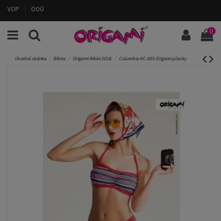
VOP
OOÚ
0
Úvodná stránka
Bikiny
Origami Bikini 2018.
Columbia KC-855 Origami plavky