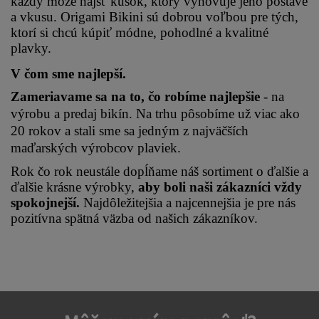
každý môže nájsť kúsok, ktorý vyhovuje jeho postave 
a vkusu. Origami Bikini sú dobrou voľbou pre tých, 
ktorí si chcú kúpiť módne, pohodlné a kvalitné 
plavky.
V čom sme najlepší.
Zameriavame sa na to, čo robíme najlepšie 
- na 
výrobu a predaj bikín. Na trhu pôsobíme už viac ako 
20 rokov a stali sme sa jedným z najväčších 
maďarských výrobcov plaviek.
Rok čo rok neustále dopĺňame náš sortiment o ďalšie a 
ďalšie krásne výrobky, 
aby boli naši zákazníci vždy 
spokojnejší.
 Najdôležitejšia a najcennejšia je pre nás 
pozitívna spätná väzba od našich zákazníkov.