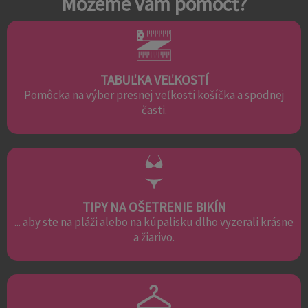
Môžeme vám pomôcť?
TABUĽKA VEĽKOSTÍ
Pomôcka na výber presnej veľkosti košíčka a spodnej
časti.
TIPY NA OŠETRENIE BIKÍN
... aby ste na pláži alebo na kúpalisku dlho vyzerali krásne
a žiarivo.