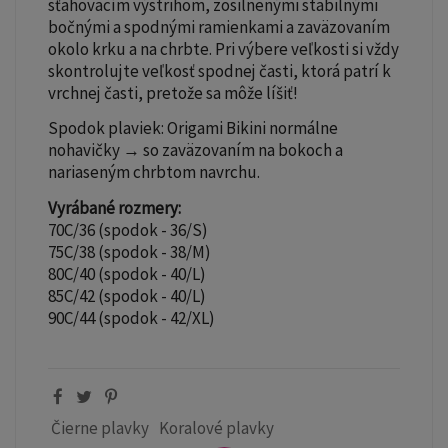
sťahovacím výstrihom, zosilnenými stabilnými
bočnými a spodnými ramienkami a zaväzovaním
okolo krku a na chrbte. Pri výbere veľkosti si vždy
skontrolujte veľkosť spodnej časti, ktorá patrí k
vrchnej časti, pretože sa môže líšiť!
Spodok plaviek: Origami Bikini normálne
nohavičky → so zaväzovaním na bokoch a
nariaseným chrbtom navrchu.
Vyrábané rozmery:
70C/36 (spodok - 36/S)
75C/38 (spodok - 38/M)
80C/40 (spodok - 40/L)
85C/42 (spodok - 40/L)
90C/44 (spodok - 42/XL)
Čierne plavky
Koralové plavky