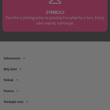
SYMBOLY
Pozrite si piktogramy na plavkách a vyberte si ten, ktorý
vám najviac vyhovuje.
Informácie
Môj účet
Nákup
Pomoc
Sledujte nás: