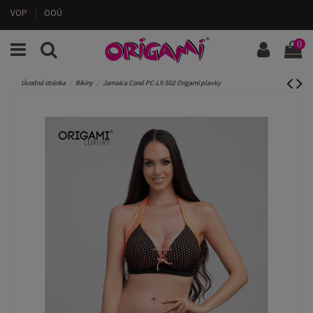
VOP
OOÚ
0
Úvodná stránka
Bikiny
Jamaica Coral PC-LX-502 Origami plavky