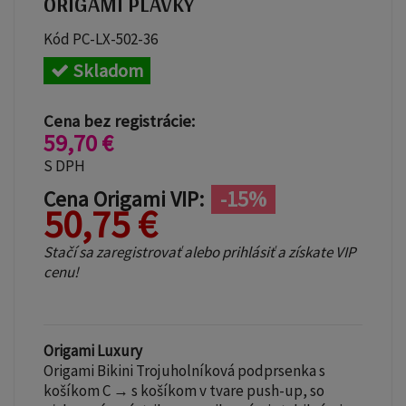
ORIGAMI PLAVKY
Kód
PC-LX-502-36
Skladom
Cena bez registrácie:
59,70 €
S DPH
Cena Origami VIP:
-15%
50,75 €
Stačí sa zaregistrovať alebo prihlásiť a získate VIP
cenu!
Origami Luxury
Origami Bikini Trojuholníková podprsenka s
košíkom C → s košíkom v tvare push-up, so