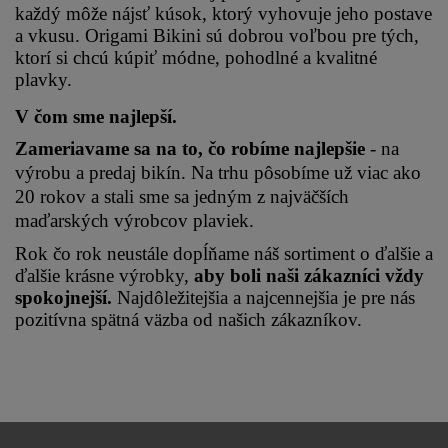
každý môže nájsť kúsok, ktorý vyhovuje jeho postave 
a vkusu. Origami Bikini sú dobrou voľbou pre tých, 
ktorí si chcú kúpiť módne, pohodlné a kvalitné 
plavky.
V čom sme najlepší.
Zameriavame sa na to, čo robíme najlepšie 
- na 
výrobu a predaj bikín. Na trhu pôsobíme už viac ako 
20 rokov a stali sme sa jedným z najväčších 
maďarských výrobcov plaviek.
Rok čo rok neustále dopĺňame náš sortiment o ďalšie a 
ďalšie krásne výrobky, 
aby boli naši zákazníci vždy 
spokojnejší.
 Najdôležitejšia a najcennejšia je pre nás 
pozitívna spätná väzba od našich zákazníkov.