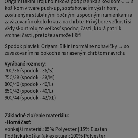
Origami Bikini Trojuholníková podprsenka s košíkom C → s
košíkom v tvare push-up, so sťahovacím výstrihom,
zosilnenými stabilnými bočnými a spodnými ramienkami a
zaväzovaním okolo krku a na chrbte. Pri výbere veľkosti si
vždy skontrolujte veľkosť spodnej časti, ktorá patrí k
vrchnej časti, pretože sa môže líšiť!
Spodok plaviek: Origami Bikini normálne nohavičky → so
zaväzovaním na bokoch a nariaseným chrbtom navrchu.
Vyrábané rozmery:
70C/36 (spodok - 36/S)
75C/38 (spodok - 38/M)
80C/40 (spodok - 40/L)
85C/42 (spodok - 40/L)
90C/44 (spodok - 42/XL)
Základné zloženie materiálu:
-Horná časť:
Vonkajší materiál: 85% Polyester | 15% Elastan
Podšívka košíka (ak existuje): 100% Polyester