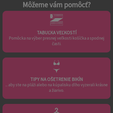
Môžeme vám pomôcť?
TABUĽKA VEĽKOSTÍ
Pomôcka na výber presnej veľkosti košíčka a spodnej
časti.
TIPY NA OŠETRENIE BIKÍN
... aby ste na pláži alebo na kúpalisku dlho vyzerali krásne
a žiarivo.