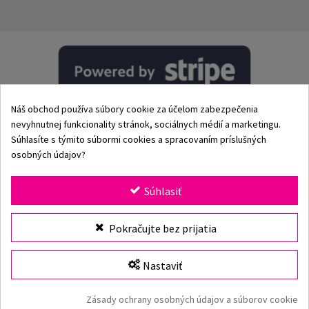
Náš obchod používa súbory cookie za účelom zabezpečenia
nevyhnutnej funkcionality stránok, sociálnych médií a marketingu.
Súhlasíte s týmito súbormi cookies a spracovaním príslušných
osobných údajov?
© 2002–2026 Origami-Bikini Kft. Všetky práva vyhradené.
Súhlasiť
Origami Bikini
– prémiové dámske plavky a bikiny priamo
Vybrať veľkosť
Pokračujte bez prijatia
od výrobcu. Objav našu kolekciu pre rok 2026 s klasickými
aj modernými strihmi, jedinečnými vzormi a kvalitnými
plavkami vyrobenými z prvotriednych materiálov. Viac ako
Nastaviť
25 rokov skúseností, rýchle doručenie a bezpečné online
nakupovanie v oficiálnom e-shope Origami Bikini.
Vložiť do košíka
Zásady ochrany osobných údajov a súborov cookie
Origami Bikini webová stránka