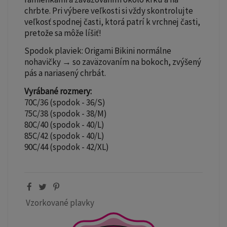
chrbte. Pri výbere veľkosti si vždy skontrolujte
veľkosť spodnej časti, ktorá patrí k vrchnej časti,
pretože sa môže líšiť!
Spodok plaviek: Origami Bikini normálne
nohavičky → so zaväzovaním na bokoch, zvýšený
pás a nariasený chrbát.
Vyrábané rozmery:
70C/36 (spodok - 36/S)
75C/38 (spodok - 38/M)
80C/40 (spodok - 40/L)
85C/42 (spodok - 40/L)
90C/44 (spodok - 42/XL)
Vzorkované plavky