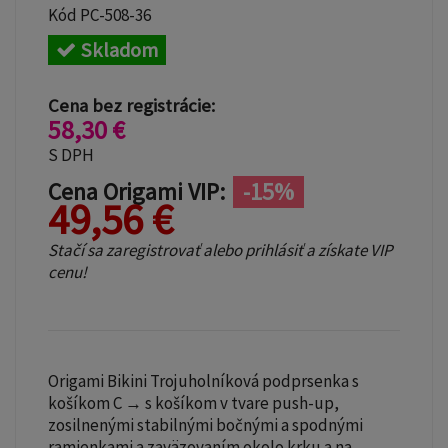
Kód
PC-508-36
Skladom
Cena bez registrácie:
58,30 €
S DPH
Cena Origami VIP:
-15%
49,56 €
Stačí sa zaregistrovať alebo prihlásiť a získate VIP
cenu!
Origami Bikini Trojuholníková podprsenka s
košíkom C → s košíkom v tvare push-up,
zosilnenými stabilnými bočnými a spodnými
ramienkami a zaväzovaním okolo krku a na