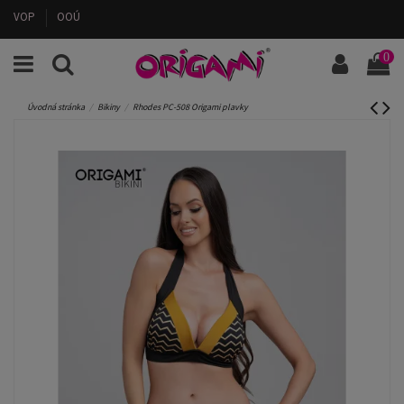
VOP
OOÚ
0
Úvodná stránka
Bikiny
Rhodes PC-508 Origami plavky