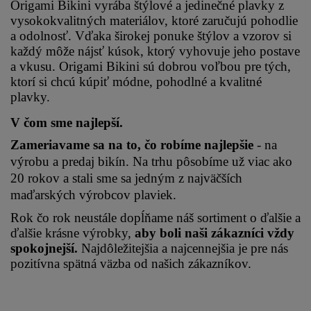
Origami Bikini vyrába štýlové a jedinečné plavky z 
vysokokvalitných materiálov, ktoré zaručujú pohodlie 
a odolnosť. Vďaka širokej ponuke štýlov a vzorov si 
každý môže nájsť kúsok, ktorý vyhovuje jeho postave 
a vkusu. Origami Bikini sú dobrou voľbou pre tých, 
ktorí si chcú kúpiť módne, pohodlné a kvalitné 
plavky.
V čom sme najlepší.
Zameriavame sa na to, čo robíme najlepšie 
- na 
výrobu a predaj bikín. Na trhu pôsobíme už viac ako 
20 rokov a stali sme sa jedným z najväčších 
maďarských výrobcov plaviek.
Rok čo rok neustále dopĺňame náš sortiment o ďalšie a 
ďalšie krásne výrobky, 
aby boli naši zákazníci vždy 
spokojnejší.
 Najdôležitejšia a najcennejšia je pre nás 
pozitívna spätná väzba od našich zákazníkov.