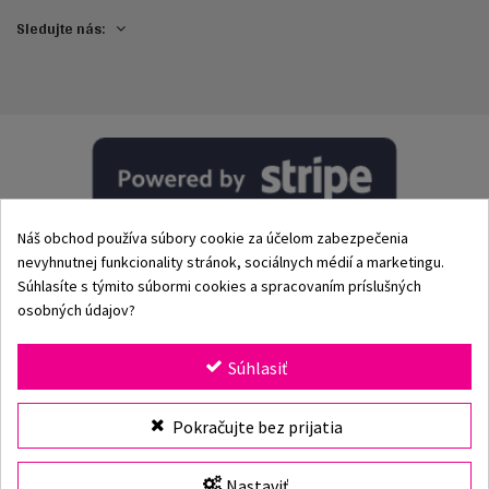
Sledujte nás:
Náš obchod používa súbory cookie za účelom zabezpečenia
nevyhnutnej funkcionality stránok, sociálnych médií a marketingu.
Súhlasíte s týmito súbormi cookies a spracovaním príslušných
osobných údajov?
© 2002–2026 Origami-Bikini Kft. Všetky práva vyhradené.
Súhlasiť
Origami Bikini
– prémiové dámske plavky a bikiny priamo
Vybrať veľkosť
Pokračujte bez prijatia
od výrobcu. Objav našu kolekciu pre rok 2026 s klasickými
aj modernými strihmi, jedinečnými vzormi a kvalitnými
plavkami vyrobenými z prvotriednych materiálov. Viac ako
Nastaviť