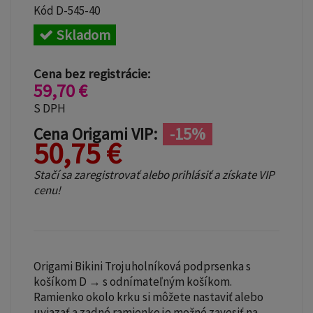
Kód
D-545-40
Skladom
Cena bez registrácie:
59,70 €
S DPH
Cena Origami VIP:
-15%
50,75 €
Stačí sa zaregistrovať alebo prihlásiť a získate VIP
cenu!
Origami Bikini Trojuholníková podprsenka s
košíkom D → s odnímateľným košíkom.
Ramienko okolo krku si môžete nastaviť alebo
uviazať a zadné ramienko je možné zavesiť na