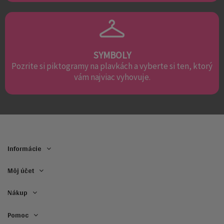
SYMBOLY
Pozrite si piktogramy na plavkách a vyberte si ten, ktorý
vám najviac vyhovuje.
Informácie
Môj účet
Nákup
Pomoc