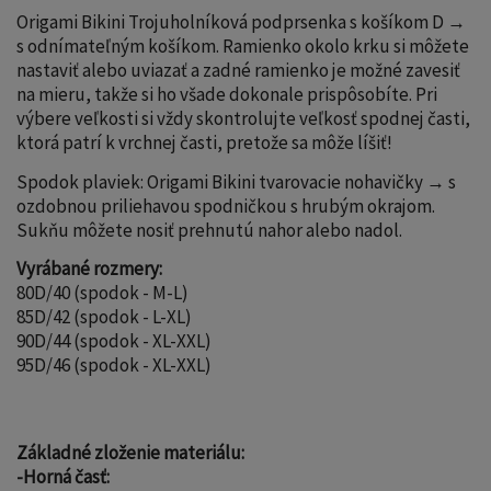
Origami Bikini Trojuholníková podprsenka s košíkom D →
s odnímateľným košíkom. Ramienko okolo krku si môžete
nastaviť alebo uviazať a zadné ramienko je možné zavesiť
na mieru, takže si ho všade dokonale prispôsobíte. Pri
výbere veľkosti si vždy skontrolujte veľkosť spodnej časti,
ktorá patrí k vrchnej časti, pretože sa môže líšiť!
Spodok plaviek: Origami Bikini tvarovacie nohavičky → s
ozdobnou priliehavou spodničkou s hrubým okrajom.
Sukňu môžete nosiť prehnutú nahor alebo nadol.
Vyrábané rozmery:
80D/40 (spodok - M-L)
85D/42 (spodok - L-XL)
90D/44 (spodok - XL-XXL)
95D/46 (spodok - XL-XXL)
Základné zloženie materiálu:
-Horná časť: