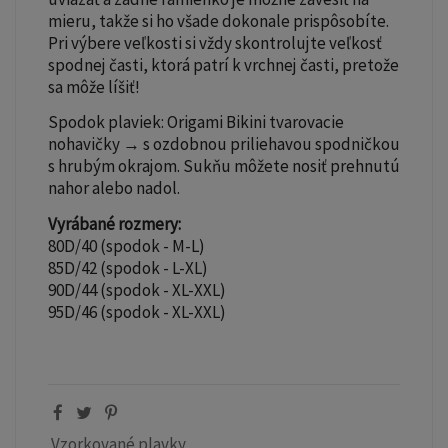
mieru, takže si ho všade dokonale prispôsobíte.
Pri výbere veľkosti si vždy skontrolujte veľkosť
spodnej časti, ktorá patrí k vrchnej časti, pretože
sa môže líšiť!
Spodok plaviek: Origami Bikini tvarovacie
nohavičky → s ozdobnou priliehavou spodničkou
s hrubým okrajom. Sukňu môžete nosiť prehnutú
nahor alebo nadol.
Vyrábané rozmery:
80D/40 (spodok - M-L)
85D/42 (spodok - L-XL)
90D/44 (spodok - XL-XXL)
95D/46 (spodok - XL-XXL)
Vzorkované plavky