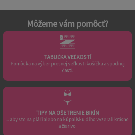
Môžeme vám pomôcť?
TABUĽKA VEĽKOSTÍ
Pomôcka na výber presnej veľkosti košíčka a spodnej
časti.
TIPY NA OŠETRENIE BIKÍN
... aby ste na pláži alebo na kúpalisku dlho vyzerali krásne
a žiarivo.