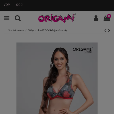
VOP
OOÚ
0
Úvodná stránka
Bikiny
Amalfi D-545 Origami plavky