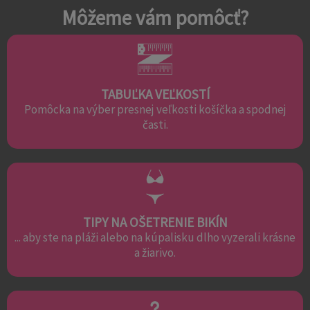
Môžeme vám pomôcť?
TABUĽKA VEĽKOSTÍ
Pomôcka na výber presnej veľkosti košíčka a spodnej
časti.
TIPY NA OŠETRENIE BIKÍN
... aby ste na pláži alebo na kúpalisku dlho vyzerali krásne
a žiarivo.