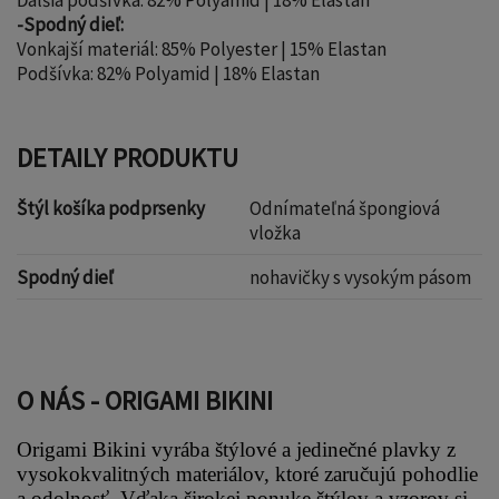
Ďalšia podšívka: 82% Polyamid | 18% Elastan
-Spodný dieľ:
Vonkajší materiál: 85% Polyester | 15% Elastan
Podšívka: 82% Polyamid | 18% Elastan
DETAILY PRODUKTU
Štýl košíka podprsenky
Odnímateľná špongiová
vložka
Spodný dieľ
nohavičky s vysokým pásom
O NÁS - ORIGAMI BIKINI
Origami Bikini vyrába štýlové a jedinečné plavky z 
vysokokvalitných materiálov, ktoré zaručujú pohodlie 
a odolnosť. Vďaka širokej ponuke štýlov a vzorov si 