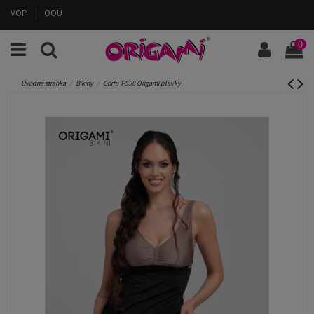
VOP
OOÚ
0
Úvodná stránka
Bikiny
Corfu T-558 Origami plavky