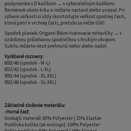
podprsenke s D košíkom → s vyberateľným košíkom.
Remienok okolo krku si môžete nastaviť alebo uviazať. Pri
výbere veľkosti si vždy skontrolujte veľkosť spodnej časti,
ktorá patrí k vrchnej časti, pretože sa môže líšiť!
Spodok plaviek: Origami Bikini tvarovacie nohavičky → s
ozdobnou priliehavou spodničkou s hrubým okrajom.
Sukňu môžete nosiť prehnutú nahor alebo nadol.
Vyrábané rozmery:
80D/40 (spodok - M-L)
85D/42 (spodok - L-XL)
90D/44 (spodok - XL-XXL)
95D/46 (spodok - XL-XXL)
Základné zloženie materiálu:
-Horná časť:
Vonkajší materiál: 85% Polyester | 15% Elastan
Podšívka košíka (ak existuje): 100% Polyester