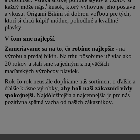
každý môže nájsť kúsok, ktorý vyhovuje jeho postave 
a vkusu. Origami Bikini sú dobrou voľbou pre tých, 
ktorí si chcú kúpiť módne, pohodlné a kvalitné 
plavky.
V čom sme najlepší.
Zameriavame sa na to, čo robíme najlepšie 
- na 
výrobu a predaj bikín. Na trhu pôsobíme už viac ako 
20 rokov a stali sme sa jedným z najväčších 
maďarských výrobcov plaviek.
Rok čo rok neustále dopĺňame náš sortiment o ďalšie a 
ďalšie krásne výrobky, 
aby boli naši zákazníci vždy 
spokojnejší.
 Najdôležitejšia a najcennejšia je pre nás 
pozitívna spätná väzba od našich zákazníkov.