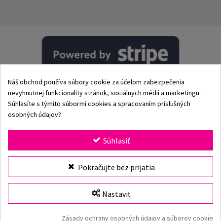
Náš obchod používa súbory cookie za účelom zabezpečenia
nevyhnutnej funkcionality stránok, sociálnych médií a marketingu.
Súhlasíte s týmito súbormi cookies a spracovaním príslušných
osobných údajov?
© 2002–2026 Origami-Bikini Kft. Všetky práva vyhradené.
Súhlasiť
Origami Bikini
– prémiové dámske plavky a bikiny priamo
Vybrať veľkosť
Pokračujte bez prijatia
od výrobcu. Objav našu kolekciu pre rok 2026 s klasickými
aj modernými strihmi, jedinečnými vzormi a kvalitnými
plavkami vyrobenými z prvotriednych materiálov. Viac ako
Nastaviť
25 rokov skúseností, rýchle doručenie a bezpečné online
nakupovanie v oficiálnom e-shope Origami Bikini.
Vložiť do košíka
Zásady ochrany osobných údajov a súborov cookie