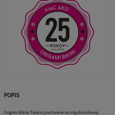
POPIS
Origami Bikini Tankini postavené na trojuholníkovej