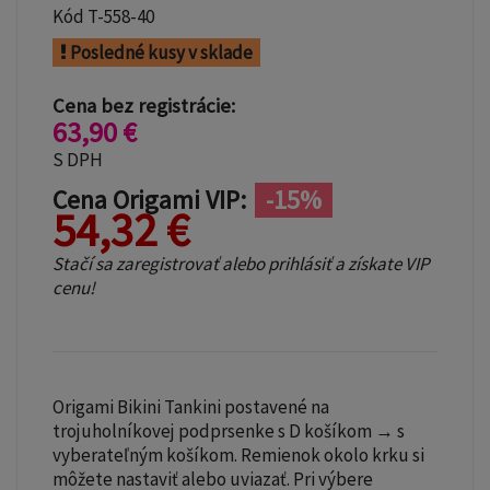
Kód
T-558-40
Posledné kusy v sklade
Cena bez registrácie:
63,90 €
S DPH
Cena Origami VIP:
-15%
54,32 €
Stačí sa zaregistrovať alebo prihlásiť a získate VIP
cenu!
Origami Bikini Tankini postavené na
trojuholníkovej podprsenke s D košíkom → s
vyberateľným košíkom. Remienok okolo krku si
môžete nastaviť alebo uviazať. Pri výbere