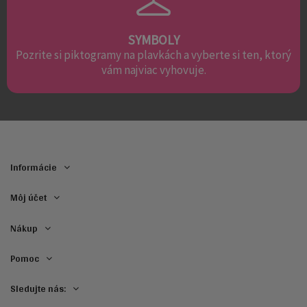
SYMBOLY
Pozrite si piktogramy na plavkách a vyberte si ten, ktorý
vám najviac vyhovuje.
Informácie
Môj účet
Nákup
Pomoc
Sledujte nás: