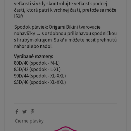
veľkosti si vždy skontrolujte veľkosť spodnej
časti, ktorá patrí k vrchnej časti, pretože sa môže
líšiť!
Spodok plaviek: Origami Bikini tvarovacie
nohavičky → s ozdobnou priliehavou spodničkou
s hrubým okrajom. Sukňu môžete nosiť prehnutú
nahor alebo nadol.
Vyrábané rozmery:
80D/40 (spodok - M-L)
85D/42 (spodok - L-XL)
90D/44 (spodok - XL-XXL)
95D/46 (spodok - XL-XXL)
Čierne plavky