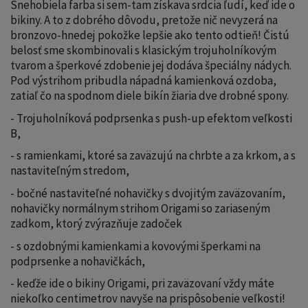
Snehobiela farba si sem-tam získava srdcia ľudí, keď ide o
bikiny. A to z dobrého dôvodu, pretože nič nevyzerá na
bronzovo-hnedej pokožke lepšie ako tento odtieň! Čistú
belosť sme skombinovali s klasickým trojuholníkovým
tvarom a šperkové zdobenie jej dodáva špeciálny nádych.
Pod výstrihom pribudla nápadná kamienková ozdoba,
zatiaľ čo na spodnom diele bikín žiaria dve drobné spony.
- Trojuholníková podprsenka s push-up efektom veľkosti
B,
- s ramienkami, ktoré sa zaväzujú na chrbte a za krkom, a s
nastaviteľným stredom,
- bočné nastaviteľné nohavičky s dvojitým zaväzovaním,
nohavičky normálnym strihom Origami so zariaseným
zadkom, ktorý zvýrazňuje zadoček
- s ozdobnými kamienkami a kovovými šperkami na
podprsenke a nohavičkách,
- keďže ide o bikiny Origami, pri zaväzovaní vždy máte
niekoľko centimetrov navyše na prispôsobenie veľkosti!