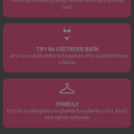
Pomôcka na výber presnej veľkosti košíčka a spodnej
časti.
TIPY NA OŠETRENIE BIKÍN
... aby ste na pláži alebo na kúpalisku dlho vyzerali krásne
a žiarivo.
SYMBOLY
Pozrite si piktogramy na plavkách a vyberte si ten, ktorý
vám najviac vyhovuje.