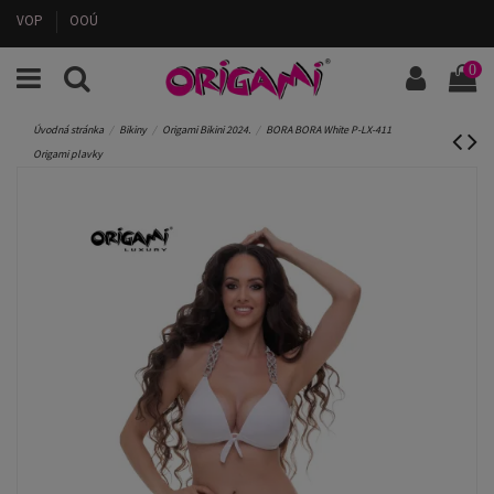
VOP
OOÚ
0
Úvodná stránka
Bikiny
Origami Bikini 2024.
BORA BORA White P-LX-411
Origami plavky