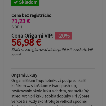
Skladom
Cena bez registrácie:
71,23 €
S DPH
Cena Origami VIP:
-20%
56,98 €
Stačí sa zaregistrovať alebo prihlásiť a získate VIP
cenu!
Origami Luxury
Origami Bikini Trojuholníková podprsenka B
košikom → s košíkom v tvare push-up,
zaväzovanie okolo krku a chrbta, nastaviteľný
stred. Vrch pri krku zdobia doplnky. Pri výbere
veľkosti si vždy skontrolujte veľkosť spodnej