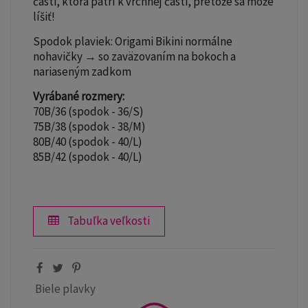
časti, ktorá patrí k vrchnej časti, pretože sa môže
líšiť!
Spodok plaviek: Origami Bikini normálne
nohavičky → so zaväzovaním na bokoch a
nariaseným zadkom
Vyrábané rozmery:
70B/36 (spodok - 36/S)
75B/38 (spodok - 38/M)
80B/40 (spodok - 40/L)
85B/42 (spodok - 40/L)
Tabuľka veľkosti
Biele plavky