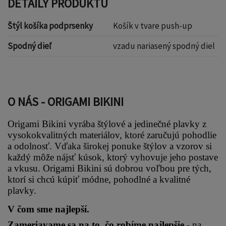
DETAILY PRODUKTU
Štýl košíka podprsenky
Košík v tvare push-up
Spodný dieľ
vzadu nariasený spodný diel
O NÁS - ORIGAMI BIKINI
Origami Bikini vyrába štýlové a jedinečné plavky z 
vysokokvalitných materiálov, ktoré zaručujú pohodlie 
a odolnosť. Vďaka širokej ponuke štýlov a vzorov si 
každý môže nájsť kúsok, ktorý vyhovuje jeho postave 
a vkusu. Origami Bikini sú dobrou voľbou pre tých, 
ktorí si chcú kúpiť módne, pohodlné a kvalitné 
plavky.
V čom sme najlepší.
Zameriavame sa na to, čo robíme najlepšie 
- na 