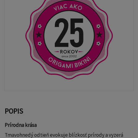
POPIS
Prírodna krása
Tmavohnedý odtieň evokuje blízkosť prírody a vyzerá