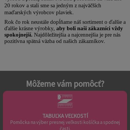
20 rokov a stali sme sa jedným z najväčších 
maďarských výrobcov plaviek.
Rok čo rok neustále dopĺňame náš sortiment o ďalšie a 
ďalšie krásne výrobky, 
aby boli naši zákazníci vždy 
spokojnejší.
 Najdôležitejšia a najcennejšia je pre nás 
pozitívna spätná väzba od našich zákazníkov.
Môžeme vám pomôcť?
TABUĽKA VEĽKOSTÍ
Pomôcka na výber presnej veľkosti košíčka a spodnej
časti.