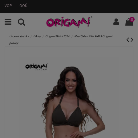
VOP
OOÚ
0
Úvodná stránka
Bikiny
Origami Bikini 2024.
Maui Safari PR-LX-419 Origami
plavky