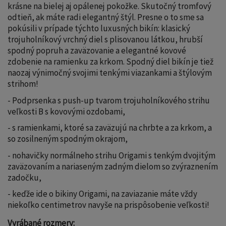
krásne na bielej aj opálenej pokožke. Skutočný tromfový
odtieň, ak máte radi elegantný štýl. Presne o to sme sa
pokúsili v prípade týchto luxusných bikín: klasický
trojuholníkový vrchný diel s plisovanou látkou, hrubší
spodný popruh a zaväzovanie a elegantné kovové
zdobenie na ramienku za krkom. Spodný diel bikín je tiež
naozaj výnimočný svojimi tenkými viazankami a štýlovým
strihom!
- Podprsenka s push-up tvarom trojuholníkového strihu
veľkosti B s kovovými ozdobami,
- s ramienkami, ktoré sa zaväzujú na chrbte a za krkom, a
so zosilneným spodným okrajom,
- nohavičky normálneho strihu Origami s tenkým dvojitým
zaväzovaním a nariaseným zadným dielom so zvýraznením
zadočku,
- keďže ide o bikiny Origami, na zaviazanie máte vždy
niekoľko centimetrov navyše na prispôsobenie veľkosti!
Vyrábané rozmery: