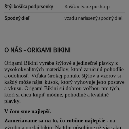
Štýl košíka podprsenky
Košík v tvare push-up
Spodný dieľ
vzadu nariasený spodný diel
O NÁS - ORIGAMI BIKINI
Origami Bikini vyrába štýlové a jedinečné plavky z 
vysokokvalitných materiálov, ktoré zaručujú pohodlie 
a odolnosť. Vďaka širokej ponuke štýlov a vzorov si 
každý môže nájsť kúsok, ktorý vyhovuje jeho postave 
a vkusu. Origami Bikini sú dobrou voľbou pre tých, 
ktorí si chcú kúpiť módne, pohodlné a kvalitné 
plavky.
V čom sme najlepší.
Zameriavame sa na to, čo robíme najlepšie 
- na 
výrobu a predaj bikín. Na trhu pôsobíme už viac ako 