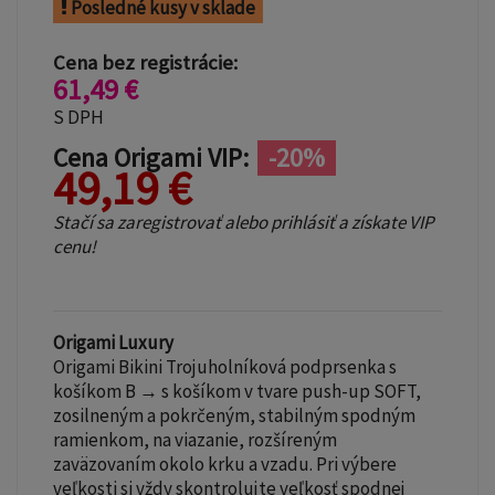
Posledné kusy v sklade
Cena bez registrácie:
61,49 €
S DPH
Cena Origami VIP:
-20%
49,19 €
Stačí sa zaregistrovať alebo prihlásiť a získate VIP
cenu!
Origami Luxury
Origami Bikini Trojuholníková podprsenka s
košíkom B → s košíkom v tvare push-up SOFT,
zosilneným a pokrčeným, stabilným spodným
ramienkom, na viazanie, rozšíreným
zaväzovaním okolo krku a vzadu. Pri výbere
veľkosti si vždy skontrolujte veľkosť spodnej