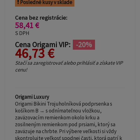
Posledné kusy v sklade
Cena bez registrácie:
58,41 €
S DPH
Cena Origami VIP:
-20%
46,73 €
Stačí sa zaregistrovať alebo prihlásiť a získate VIP
cenu!
Origami Luxury
Origami Bikini Trojuholníková podprsenka s
košíkom B → s odnímateľnou vložkou,
zaväzovacím remienkom okolo krku a
zosilneným remienkom pod prsiami, ktorý sa
zaväzuje na chrbte. Pri výbere veľkosti si vždy
skontrolujte veľkosť spodnej časti, ktorá patrí k