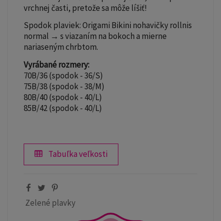
vrchnej časti, pretože sa môže líšiť!
Spodok plaviek: Origami Bikini nohavičky rollnis
normal → s viazaním na bokoch a mierne
nariaseným chrbtom.
Vyrábané rozmery:
70B/36 (spodok - 36/S)
75B/38 (spodok - 38/M)
80B/40 (spodok - 40/L)
85B/42 (spodok - 40/L)
Tabuľka veľkosti
Zelené plavky