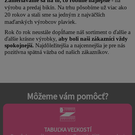
Zameriavame sa na to, čo robíme najlepšie 
- na 
výrobu a predaj bikín. Na trhu pôsobíme už viac ako 
20 rokov a stali sme sa jedným z najväčších 
maďarských výrobcov plaviek.
Rok čo rok neustále dopĺňame náš sortiment o ďalšie a 
ďalšie krásne výrobky, 
aby boli naši zákazníci vždy 
spokojnejší.
 Najdôležitejšia a najcennejšia je pre nás 
pozitívna spätná väzba od našich zákazníkov.
Môžeme vám pomôcť?
TABUĽKA VEĽKOSTÍ