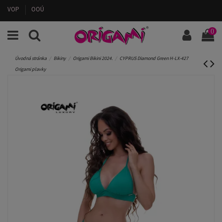
VOP
OOÚ
0
Úvodná stránka
Bikiny
Origami Bikini 2024.
CYPRUS Diamond Green H-LX-427
Origami plavky