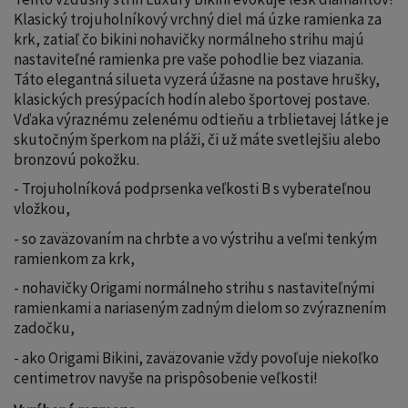
Klasický trojuholníkový vrchný diel má úzke ramienka za
krk, zatiaľ čo bikini nohavičky normálneho strihu majú
nastaviteľné ramienka pre vaše pohodlie bez viazania.
Táto elegantná silueta vyzerá úžasne na postave hrušky,
klasických presýpacích hodín alebo športovej postave.
Vďaka výraznému zelenému odtieňu a trblietavej látke je
skutočným šperkom na pláži, či už máte svetlejšiu alebo
bronzovú pokožku.
- Trojuholníková podprsenka veľkosti B s vyberateľnou
vložkou,
- so zaväzovaním na chrbte a vo výstrihu a veľmi tenkým
ramienkom za krk,
- nohavičky Origami normálneho strihu s nastaviteľnými
ramienkami a nariaseným zadným dielom so zvýraznením
zadočku,
- ako Origami Bikini, zaväzovanie vždy povoľuje niekoľko
centimetrov navyše na prispôsobenie veľkosti!