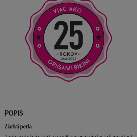
POPIS
Žiarivá perla
Tento vzdušný strih Luxury Bikini evokuje lesk diamantov!