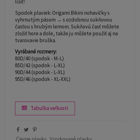
líšiť!
Spodok plaviek: Origami Bikini nohavičky s
vyhrnutým pásom → s ozdobnou sukňovou
časťou s hrubým lemom. Sukňovú časť môžete
zložiť hore a dole, takže ju môžete použiť aj na
tvarovavie bruška.
Vyrábané rozmery:
80D/40 (spodok - M-L)
85D/42 (spodok - L-XL)
90D/44 (spodok - L-XL)
95D/46 (spodok - XL-XXL)
Tabuľka veľkosti
Čierne plavky
Vzorkované plavky