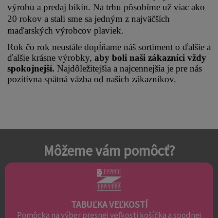
výrobu a predaj bikín. Na trhu pôsobíme už viac ako 
20 rokov a stali sme sa jedným z najväčších 
maďarských výrobcov plaviek.
Rok čo rok neustále dopĺňame náš sortiment o ďalšie a 
ďalšie krásne výrobky, 
aby boli naši zákazníci vždy 
spokojnejší.
 Najdôležitejšia a najcennejšia je pre nás 
pozitívna spätná väzba od našich zákazníkov.
Môžeme vám pomôcť?
TABUĽKA VEĽKOSTÍ
Pomôcka na výber presnej veľkosti košíčka a spodnej