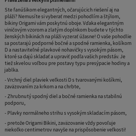
Ste fanúšikom elegantných, očarujúcich riešení aj na
pláži? Nemusíte si vyberať medzi pohodlím a štýlom,
bikiny Origami vám poskytnú oboje. Vďaka elegantným
viničovým vzorom a zlatým doplnkom budete v týchto
ženských bikinách na pláži vyzerať úžasne! O vaše pohodlie
sa postarajú podporné bočné a spodné ramienka, košíkom
D a nastaviteľné plavkové nohavičky s vysokým pásom,
ktoré sa dajú skladať a upraviť podľa vašich predstáv. Je
tiež skvelou voľbou pre postavy typu presýpacie hodiny a
jablka.
- Vrchný diel plaviek veľkosti D s tvarovanými košíkmi,
zaväzovaním za krkom a na chrbte,
- Zhrubnutý spodný diel a bočné ramienka na stabilnú
podporu,
- Plavky normálneho strihu s vysokým skladacím pásom,
- pretože Origami Bikini, zaväzovanie vždy povoľuje
niekoľko centimetrov navyše na prispôsobenie veľkosti!