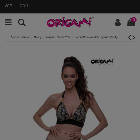
VOP
OOÚ
0
Úvodná stránka
Bikiny
Origami Bikini 2024.
Versailles PD-442 Origami plavky