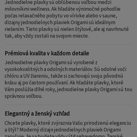
Jednodielne plavky sú obľúbenou voľbou medzi
milovníkmi wellness. Ak hľadáte výnimočné pohodlie
počas relaxačného pobytu vo vírivke alebo v saune,
dizajny jednodielnych plaviek Origami sú ideálnym
riešením. Tieto plavky sú nielen štýlové, ale aj navrhnuté
tak, aby vždy zostali na svojom mieste.
Prémiová kvalita v každom detaile
Jednodielne plavky Origami sú vyrobené z
vysokokvalitných a odolných materiálov. Sú odolné voči
chlóru a UV žiareniu, takže si zachovajú svoju pôvodnú
krásu aj po častom používaní. Ak hľadáte plavky, ktoré
Vám poslúžia dlhé roky, jednodielne plavky Origami sú tou
správnou voľbou.
Elegantný a ženský vzhľad
Chcete plavky, ktoré zvýraznia Vašu prirodzenú eleganciu
a štýl? Moderný dizajn jednodielnych plaviek Origami
zaručuje, že sa budete vždy cítiť sebavedomo. Ženské