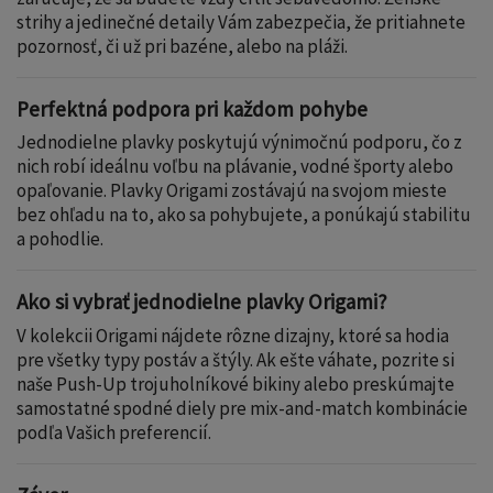
strihy a jedinečné detaily Vám zabezpečia, že pritiahnete
pozornosť, či už pri bazéne, alebo na pláži.
Perfektná podpora pri každom pohybe
Jednodielne plavky poskytujú výnimočnú podporu, čo z
nich robí ideálnu voľbu na plávanie, vodné športy alebo
opaľovanie. Plavky Origami zostávajú na svojom mieste
bez ohľadu na to, ako sa pohybujete, a ponúkajú stabilitu
a pohodlie.
Ako si vybrať jednodielne plavky Origami?
V kolekcii Origami nájdete rôzne dizajny, ktoré sa hodia
pre všetky typy postáv a štýly. Ak ešte váhate, pozrite si
naše
Push
-Up
trojuholníkové
bikiny
alebo preskúmajte
samostatné
spodné
diely
pre mix-and-match kombinácie
podľa Vašich preferencií.