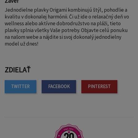
Záver
Jednodielne plavky Origami kombinujú štýl, pohodlie a
kvalitu v dokonalej harmónii. Či už ide o relaxačný deň vo
wellness alebo aktívne dobrodružstvo na pláži, tieto
plavky splnia všetky Vaše potreby. Objavte celú ponuku
na našom
webe
a nájdite si svoj dokonalý jednodielny
model už dnes!
ZDIELAŤ
TWITTER
FACEBOOK
PINTEREST