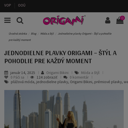
VOP
OOÚ
0
Úvodná stránka
Blog
Móda a štýl
Jednodielne plavky Origami – Štýl a pohodlie
pre každý moment
JEDNODIELNE PLAVKY ORIGAMI – ŠTÝL A
POHODLIE PRE KAŽDÝ MOMENT
január 14, 2025
Origami Bikini
Móda a štýl
0
Páči sa
124 zobraziť
0 komentár
plážová móda, jednodielne plavky, Origami Bikini, prémiové plavky, we