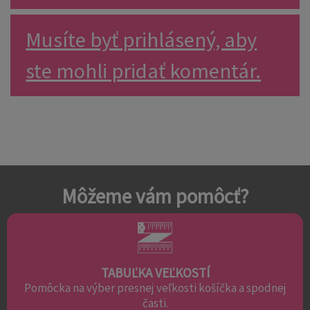
Musíte byť prihlásený, aby
ste mohli pridať komentár.
Môžeme vám pomôcť?
TABUĽKA VEĽKOSTÍ
Pomôcka na výber presnej veľkosti košíčka a spodnej
časti.