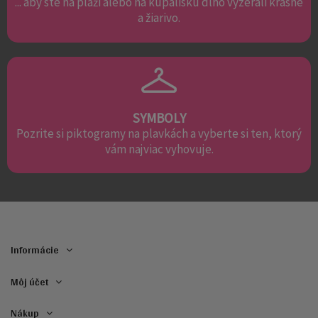
... aby ste na pláži alebo na kúpalisku dlho vyzerali krásne
a žiarivo.
SYMBOLY
Pozrite si piktogramy na plavkách a vyberte si ten, ktorý
vám najviac vyhovuje.
Informácie
Môj účet
Nákup