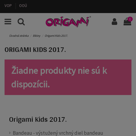
VOP
OOÚ
0
Úvodná stránka
Bikiny
Origami Kids 2017.
ORIGAMI KIDS 2017.
Žiadne produkty nie sú k
dispozícii.
Origami Kids 2017.
Bandeau - výstužený vrchný diel bandeau