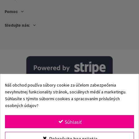
Pomoc
Sledujte nás:
Náš obchod používa súbory cookie za účelom zabezpečenia
nevyhnutnej funkcionality stránok, sociálnych médií a marketingu.
Súhlasíte s týmito súbormi cookies a spracovaním príslušných
osobných údajov?
© 2002–2026 Origami-Bikini Kft. Všetky práva vyhradené.
Súhlasiť
Origami Bikini
– prémiové dámske plavky a bikiny priamo
Pokračujte bez prijatia