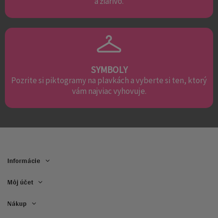
a žiarivo.
SYMBOLY
Pozrite si piktogramy na plavkách a vyberte si ten, ktorý
vám najviac vyhovuje.
Informácie
Môj účet
Nákup