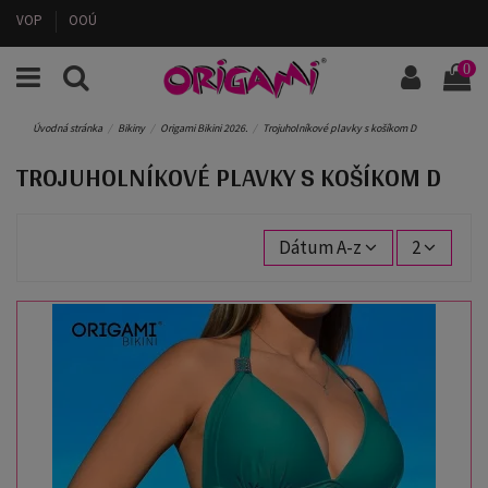
VOP
OOÚ
0
Úvodná stránka
Bikiny
Origami Bikini 2026.
Trojuholníkové plavky s košíkom D
TROJUHOLNÍKOVÉ PLAVKY S KOŠÍKOM D
Dátum A-z
2