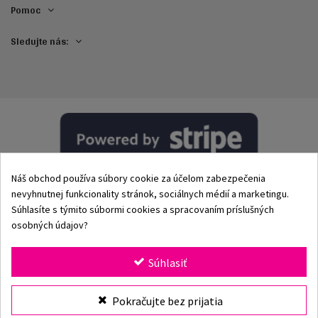
Pomoc
Sledujte nás:
Náš obchod používa súbory cookie za účelom zabezpečenia
nevyhnutnej funkcionality stránok, sociálnych médií a marketingu.
Súhlasíte s týmito súbormi cookies a spracovaním príslušných
osobných údajov?
© 2002–2026 Origami-Bikini Kft. Všetky práva vyhradené.
Súhlasiť
Origami Bikini
– prémiové dámske plavky a bikiny priamo
Pokračujte bez prijatia
od výrobcu. Objav našu kolekciu pre rok 2026 s klasickými