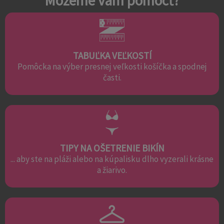
Môžeme vám pomôcť?
TABUĽKA VEĽKOSTÍ
Pomôcka na výber presnej veľkosti košíčka a spodnej
časti.
TIPY NA OŠETRENIE BIKÍN
... aby ste na pláži alebo na kúpalisku dlho vyzerali krásne
a žiarivo.