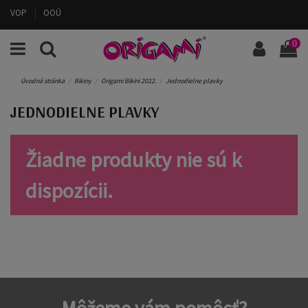
VOP
OOÚ
0
Úvodná stránka
Bikiny
Origami Bikini 2022.
Jednodielne plavky
JEDNODIELNE PLAVKY
Žiadne produkty nie sú k
dispozícii.