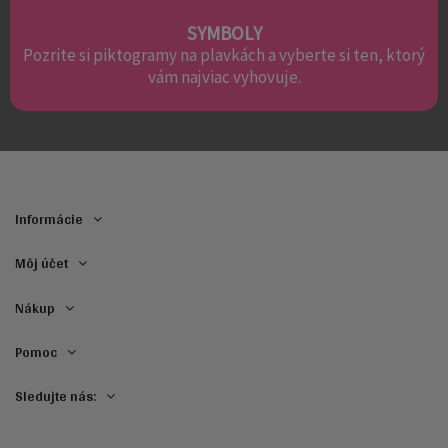
SYMBOLY
Pozrite si piktogramy na plavkách a vyberte si ten, ktorý
vám najviac vyhovuje.
Informácie
Môj účet
Nákup
Pomoc
Sledujte nás: