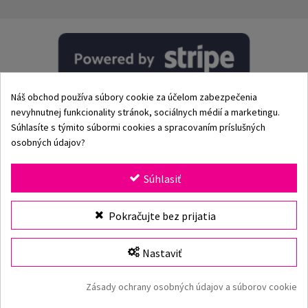
Náš obchod používa súbory cookie za účelom zabezpečenia
nevyhnutnej funkcionality stránok, sociálnych médií a marketingu.
Súhlasíte s týmito súbormi cookies a spracovaním príslušných
osobných údajov?
© 2002–2026 Origami-Bikini Kft. Všetky práva vyhradené.
Súhlasiť
Origami Bikini
– prémiové dámske plavky a bikiny priamo
Pokračujte bez prijatia
od výrobcu. Objav našu kolekciu pre rok 2026 s klasickými
aj modernými strihmi, jedinečnými vzormi a kvalitnými
plavkami vyrobenými z prvotriednych materiálov. Viac ako
Nastaviť
25 rokov skúseností, rýchle doručenie a bezpečné online
nakupovanie v oficiálnom e-shope Origami Bikini.
Zásady ochrany osobných údajov a súborov cookie
Origami Bikini webová stránka