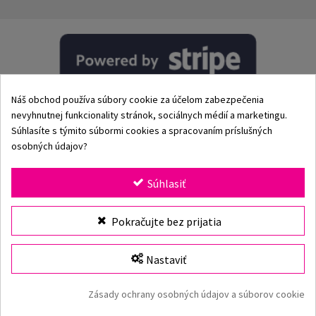
Náš obchod používa súbory cookie za účelom zabezpečenia
nevyhnutnej funkcionality stránok, sociálnych médií a marketingu.
Súhlasíte s týmito súbormi cookies a spracovaním príslušných
osobných údajov?
© 2002–2026 Origami-Bikini Kft. Všetky práva vyhradené.
Súhlasiť
Origami Bikini
– prémiové dámske plavky a bikiny priamo
Pokračujte bez prijatia
od výrobcu. Objav našu kolekciu pre rok 2026 s klasickými
aj modernými strihmi, jedinečnými vzormi a kvalitnými
plavkami vyrobenými z prvotriednych materiálov. Viac ako
Nastaviť
25 rokov skúseností, rýchle doručenie a bezpečné online
nakupovanie v oficiálnom e-shope Origami Bikini.
Zásady ochrany osobných údajov a súborov cookie
Origami Bikini webová stránka