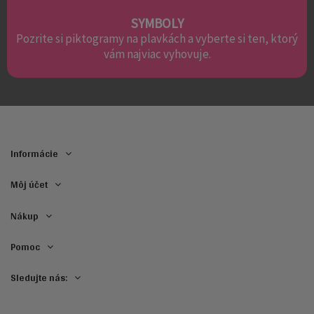
SYMBOLY
Pozrite si piktogramy na plavkách a vyberte si ten, ktorý
vám najviac vyhovuje.
Informácie
Môj účet
Nákup
Pomoc
Sledujte nás: