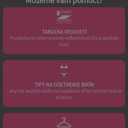
Môžeme vám pomôcť?
TABUĽKA VEĽKOSTÍ
Pomôcka na výber presnej veľkosti košíčka a spodnej
časti.
TIPY NA OŠETRENIE BIKÍN
... aby ste na pláži alebo na kúpalisku dlho vyzerali krásne
a žiarivo.