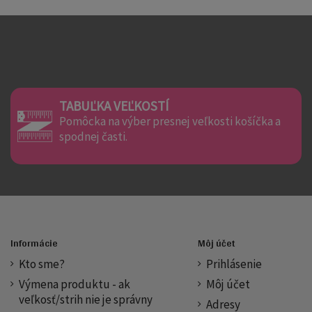
TABUĽKA VEĽKOSTÍ
Pomôcka na výber presnej veľkosti košíčka a
spodnej časti.
Informácie
Môj účet
Kto sme?
Prihlásenie
Výmena produktu - ak
Môj účet
veľkosť/strih nie je správny
Adresy