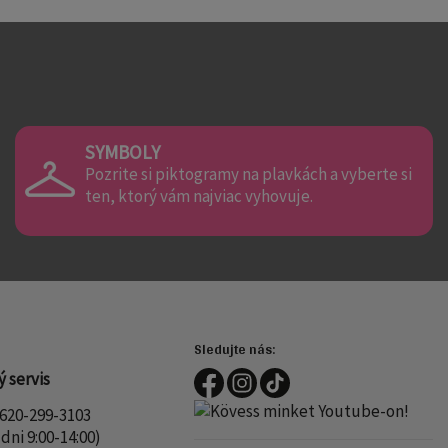
SYMBOLY
Pozrite si piktogramy na plavkách a vyberte si
ten, ktorý vám najviac vyhovuje.
Sledujte nás:
 servis
620-299-3103
dni 9:00-14:00)