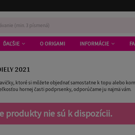
ĎAĽŠIE
O ORIGAMI
INFORMÁCIE
F
IELY 2021
vičky, ktoré si môžete objednať samostatne k topu alebo kompl
veľkosťou hornej časti podprsenky, odporúčame ju najmä vám.
 produkty nie sú k dispozícii.