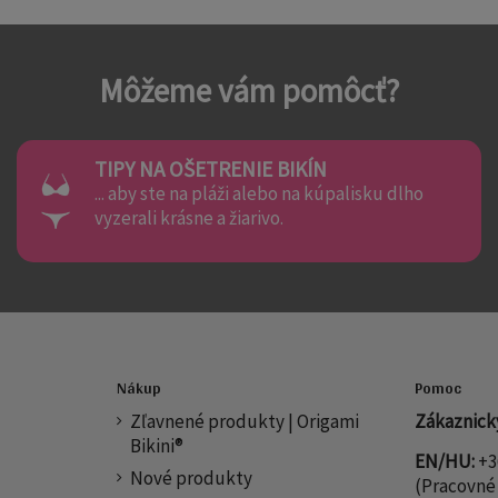
Môžeme vám pomôcť?
TIPY NA OŠETRENIE BIKÍN
... aby ste na pláži alebo na kúpalisku dlho
vyzerali krásne a žiarivo.
Nákup
Pomoc
Zľavnené produkty | Origami
Zákaznický
Bikini®
EN/HU:
+3
Nové produkty
(Pracovné 