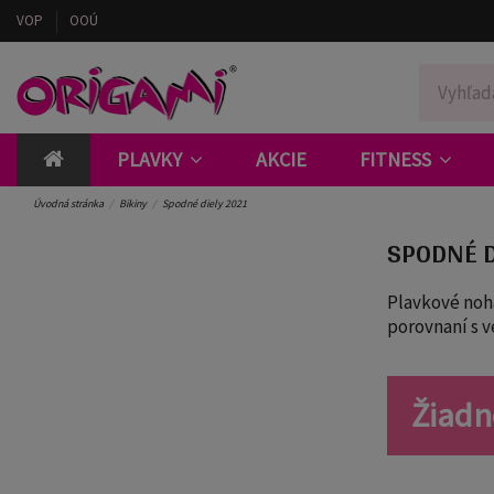
VOP
OOÚ
PLAVKY
AKCIE
FITNESS
Úvodná stránka
Bikiny
Spodné diely 2021
SPODNÉ D
Plavkové noha
porovnaní s 
Žiadne