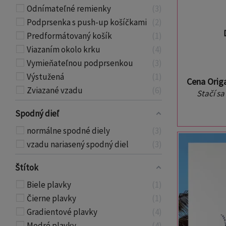
Odnímateľné remienky
3
Podprsenka s push-up košíčkami
2
Predformátovaný košík
1
Viazaním okolo krku
4
Vymieňateľnou podprsenkou
3
Výstužená
1
Cena Orig
Zviazané vzadu
6
Stačí sa
Spodný dieľ
normálne spodné diely
3
vzadu nariasený spodný diel
3
Štítok
Biele plavky
1
Čierne plavky
1
Gradientové plavky
4
Modré plavky
4