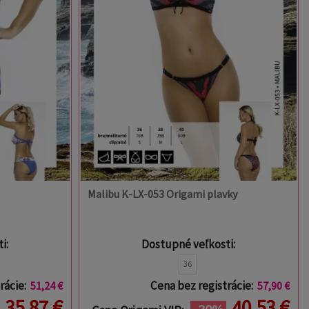
Malibu K-LX-053 Origami plavky
i:
Dostupné veľkosti:
36
rácie:
Cena bez registrácie:
51,24 €
57,90 €
35,87 €
40,53 €