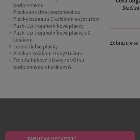
Cena Orig
podprsenkou
Stačí sa
Plavky so všitou podprsenkou
Plavky badeau s C košíkom a výstužom
Push-Up trojuholníkové plavky
Push-Up trojuholníkové plavky s C
košíkom
Zobrazuje sa 
Jednodielne plavky
Plavky s košíkom D s výztužom
Trojuholníkové plavky so všitou
podprsenkou s košikom G
TABUĽKA VEĽKOSTÍ