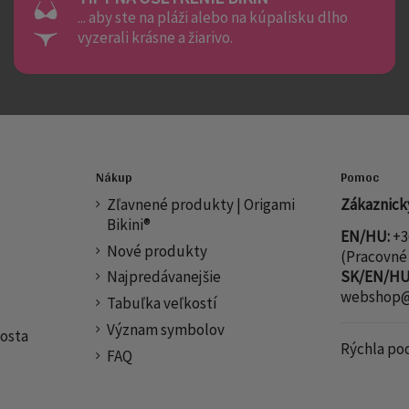
... aby ste na pláži alebo na kúpalisku dlho
vyzerali krásne a žiarivo.
Nákup
Pomoc
Zľavnené produkty | Origami
Zákaznický
Bikini®
EN/HU:
+3
Nové produkty
(Pracovné 
Najpredávanejšie
SK/EN/HU
webshop@o
Tabuľka veľkostí
Význam symbolov
osta
Rýchla po
FAQ