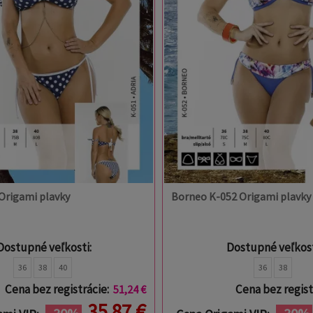
 Origami plavky
Borneo K-052 Origami plavky
Dostupné veľkosti:
Dostupné veľkost
36
38
40
36
38
Cena bez registrácie:
Cena bez regist
51,24 €
35,87 €