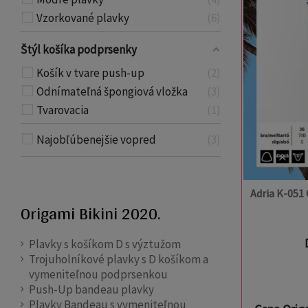
Vzorkované plavky
6
Štýl košíka podprsenky
Košík v tvare push-up
2
Odnímateľná špongiová vložka
3
Tvarovacia
1
Najobľúbenejšie vopred
3
Adria K-051
Origami Bikini 2020.
Plavky s košíkom D s výztužom
Trojuholníkové plavky s D košíkom a
vymeniteľnou podprsenkou
Push-Up bandeau plavky
Plavky Bandeau s vymeniteľnou