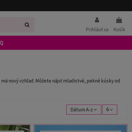
Prihlásiť sa
Košík
AQ
í, má nový vzhľad. Môžete nájsť mladistvé, pekné kúsky od
Dátum A-z
6