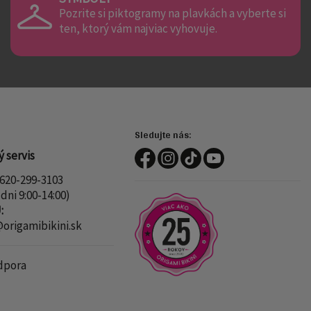
Pozrite si piktogramy na plavkách a vyberte si
ten, ktorý vám najviac vyhovuje.
Sledujte nás:
 servis
620-299-3103
dni 9:00-14:00)
:
rigamibikini.sk
dpora