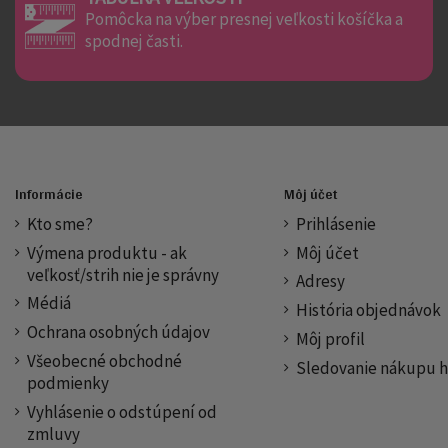
Pomôcka na výber presnej veľkosti košíčka a
spodnej časti.
Informácie
Môj účet
Kto sme?
Prihlásenie
Výmena produktu - ak
Môj účet
veľkosť/strih nie je správny
Adresy
Médiá
História objednávok
Ochrana osobných údajov
Môj profil
Všeobecné obchodné
Sledovanie nákupu h
podmienky
Vyhlásenie o odstúpení od
zmluvy