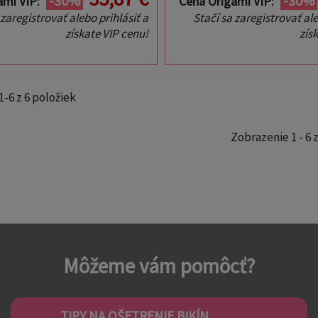
-30%
-30%
ami VIP:
Cena Origami VIP:
 zaregistrovať alebo prihlásiť a
Stačí sa zaregistrovať ale
získate VIP cenu!
zís
1-6 z 6 položiek
Zobrazenie 1 - 6 z
Môžeme vám pomôcť?
TIPY NA OŠETRENIE BIKÍN