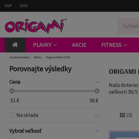
VOP
OOÚ
PLAVKY
AKCIE
FITNESS
Úvodná stránka
Bikiny
Origami Bikini 2020.
Porovnajte výsledky
ORIGAMI 
Cena
Naša doteraz 
veľkosti 36/S
51
€
58
€
Na sklade
6
Vybrať veľkosť