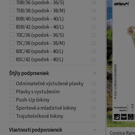
70B/36 (spodok - 36/S)
4
75B/38 (spodok - 38/M)
4
80B/40 (spodok - 40/L)
4
85B/42 (spodok - 40/L)
1
70C/36 (spodok - 36/S)
2
75C/38 (spodok - 38/M)
2
80C/40 (spodok - 40/L)
2
85C/42 (spodok - 40/L)
1
Štýly podprseniek
Odnímateľné výstužené plavky
3
Plavky s vystužením
1
Push-Up bikiny
2
Športové a mladistvé bikiny
5
Trojuholníkové bikiny
1
Vlastnosti podporsienok
Corsica Rai