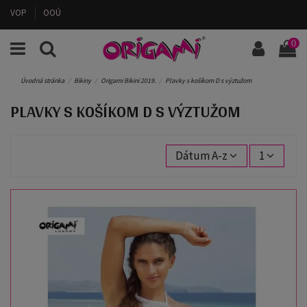
VOP
OOÚ
0
Úvodná stránka
Bikiny
Origami Bikini 2019.
Plavky s košíkom D s výztužom
PLAVKY S KOŠÍKOM D S VÝZTUŽOM
Dátum A-z
1