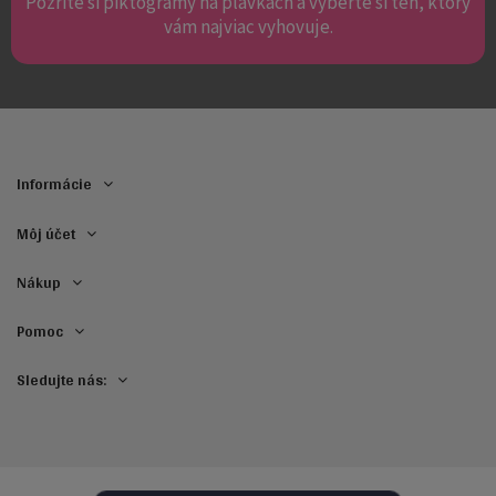
Pozrite si piktogramy na plavkách a vyberte si ten, ktorý
vám najviac vyhovuje.
Informácie
Môj účet
Nákup
Pomoc
Sledujte nás: